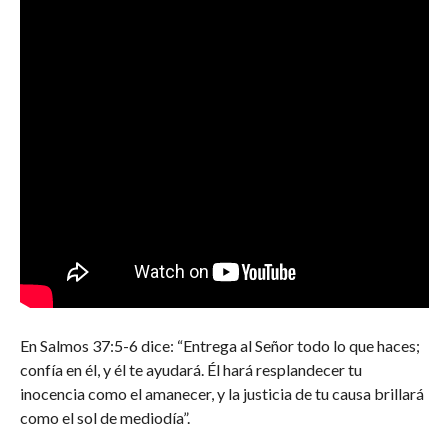
En Salmos 37:5-6 dice: “Entrega al Señor todo lo que haces;
confía en él, y él te ayudará. Él hará resplandecer tu
inocencia como el amanecer, y la justicia de tu causa brillará
como el sol de mediodía”.