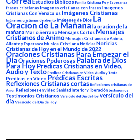
Correa
Estudios Biblicos
Fe y Esperanza
Familia Cristiana
Imagenes
frases cristianas
Imagenes cristianas con frases
Imágenes Cristianas
Cristianas Con Versículos
La
imágenes de Dios
Imágenes cristianas de aliento
Oracion de La Mañana
la oración de la
Mensajes
mañana
Mario Serrano
Mensajes Cortos
Cristianos de Animo
Mensajes Cristianos de Animo,
Noticias
Aliento y Esperanza
Musica Cristiana
Noticias
Cristianas de Hoy en el Mundo de 2022
Oraciones Cristianas Para Empezar el
Dia
Palabra de Dios
Oraciones Poderosas
Para Hoy
Predicas Cristianas en Video,
Audio y Texto
Predicas Cristianas en Video, Audio y Texto
Prédicas Escritas
Predicas en Video
Reflexiones Cristianas cortas
Reflexiones cristianas de
Reflexiones en video
Sanidad Interior y liberación
Amor
testimonios
versículo del
Testimonios Cristianos
Versículo del Dia de Hoy
día
Versículo del Día de Hoy