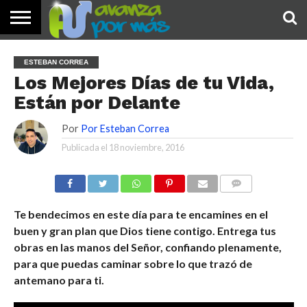
INICIO
PALABRA
DEVOCIONALES
NOTICIAS
TESTIMONIOS
ORACIONES
SOBRE
IMÁGENES
ESTEBAN CORREA
DE HOY
NOSOTROS
Los Mejores Días de tu Vida,
Están por Delante
Por
Por Esteban Correa
Publicada el
18 noviembre, 2016
COMENTARIOS
Te bendecimos en este día para te encamines en el
buen y gran plan que Dios tiene contigo. Entrega tus
obras en las manos del Señor, confiando plenamente,
para que puedas caminar sobre lo que trazó de
antemano para ti.