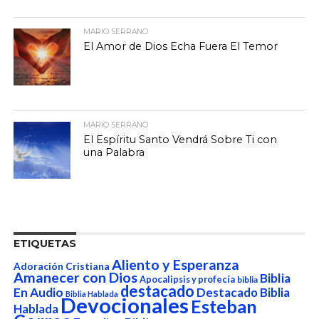
MARIO SERRANO
El Amor de Dios Echa Fuera El Temor
MARIO SERRANO
El Espíritu Santo Vendrá Sobre Ti con
una Palabra
ETIQUETAS
Aliento y Esperanza
Adoración Cristiana
Amanecer con Dios
Biblia
Apocalipsis y profecía
biblia
destacado
En Audio
Destacado Biblia
Biblia Hablada
Devocionales
Esteban
Hablada