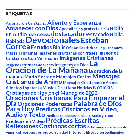
ETIQUETAS
Aliento y Esperanza
Adoración Cristiana
Amanecer con Dios
Biblia
Apocalipsis y profecía
biblia
destacado
En Audio
Destacado Biblia
Biblia Hablada
Devocionales
Esteban
Hablada
Correa
Estudios Biblicos
Fe y Esperanza
Familia Cristiana
Imagenes
frases cristianas
Imagenes cristianas con frases
Imágenes Cristianas
Cristianas Con Versículos
La
imágenes de Dios
Imágenes cristianas de aliento
Oracion de La Mañana
la oración de la
Mensajes
mañana
Mario Serrano
Mensajes Cortos
Cristianos de Animo
Mensajes Cristianos de Animo,
Noticias
Aliento y Esperanza
Musica Cristiana
Noticias
Cristianas de Hoy en el Mundo de 2022
Oraciones Cristianas Para Empezar el
Dia
Palabra de Dios
Oraciones Poderosas
Para Hoy
Predicas Cristianas en Video,
Audio y Texto
Predicas Cristianas en Video, Audio y Texto
Prédicas Escritas
Predicas en Video
Reflexiones Cristianas cortas
Reflexiones cristianas de
Reflexiones en video
Sanidad Interior y liberación
Amor
testimonios