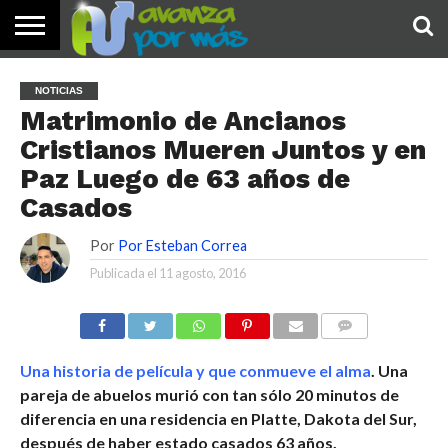
INICIO
PALABRA
DEVOCIONALES
NOTICIAS
TESTIMONIOS
ORACIONES
SOBRE
IMÁGENES
NOTICIAS
DE HOY
NOSOTROS
Matrimonio de Ancianos
Cristianos Mueren Juntos y en
Paz Luego de 63 años de
Casados
Por
Por Esteban Correa
Publicada el
11 agosto, 2016
COMENTARIOS
Una historia de película y que conmueve el alma
. Una
pareja de abuelos murió con tan sólo 20 minutos de
diferencia en una residencia en Platte, Dakota del Sur,
después de haber estado casados 63 años.