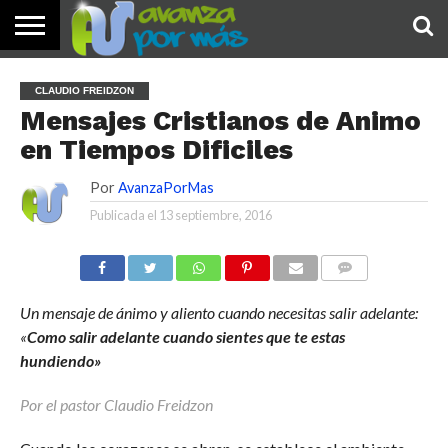
INICIO
PALABRA
DEVOCIONALES
NOTICIAS
TESTIMONIOS
ORACIONES
SOBRE
IMÁGENES
CLAUDIO FREIDZON
DE HOY
NOSOTROS
Mensajes Cristianos de Animo
en Tiempos Dificiles
Por
AvanzaPorMas
Publicada el
13 septiembre, 2016
COMENTARIOS
Un mensaje de ánimo y aliento cuando necesitas salir adelante:
«
Como salir adelante cuando sientes que te estas
hundiendo»
Por el pastor Claudio Freidzon