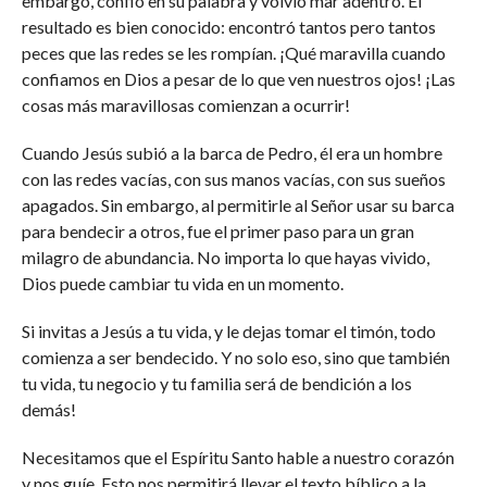
embargo, confió en su palabra y volvió mar adentro. El
resultado es bien conocido: encontró tantos pero tantos
peces que las redes se les rompían. ¡Qué maravilla cuando
confiamos en Dios a pesar de lo que ven nuestros ojos! ¡Las
cosas más maravillosas comienzan a ocurrir!
Cuando Jesús subió a la barca de Pedro, él era un hombre
con las redes vacías, con sus manos vacías, con sus sueños
apagados. Sin embargo, al permitirle al Señor usar su barca
para bendecir a otros, fue el primer paso para un gran
milagro de abundancia. No importa lo que hayas vivido,
Dios puede cambiar tu vida en un momento.
Si invitas a Jesús a tu vida, y le dejas tomar el timón, todo
comienza a ser bendecido. Y no solo eso, sino que también
tu vida, tu negocio y tu familia será de bendición a los
demás!
Necesitamos que el Espíritu Santo hable a nuestro corazón
y nos guíe. Esto nos permitirá llevar el texto bíblico a la