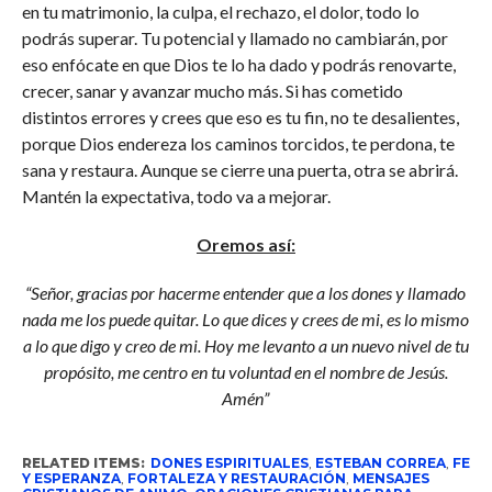
en tu matrimonio, la culpa, el rechazo, el dolor, todo lo
podrás superar. Tu potencial y llamado no cambiarán, por
eso enfócate en que Dios te lo ha dado y podrás renovarte,
crecer, sanar y avanzar mucho más. Si has cometido
distintos errores y crees que eso es tu fin, no te desalientes,
porque Dios endereza los caminos torcidos, te perdona, te
sana y restaura. Aunque se cierre una puerta, otra se abrirá.
Mantén la expectativa, todo va a mejorar.
Oremos así:
“Señor, gracias por hacerme entender que a los dones y llamado
nada me los puede quitar. Lo que dices y crees de mi, es lo mismo
a lo que digo y creo de mi. Hoy me levanto a un nuevo nivel de tu
propósito, me centro en tu voluntad en el nombre de Jesús.
Amén”
RELATED ITEMS:
DONES ESPIRITUALES
,
ESTEBAN CORREA
,
FE
Y ESPERANZA
,
FORTALEZA Y RESTAURACIÓN
,
MENSAJES