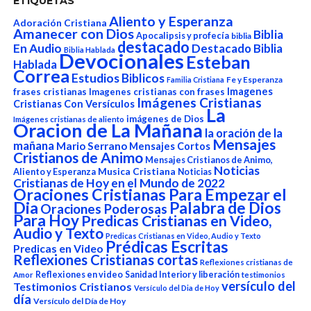
ETIQUETAS
Aliento y Esperanza
Adoración Cristiana
Amanecer con Dios
Biblia
Apocalipsis y profecía
biblia
destacado
En Audio
Destacado Biblia
Biblia Hablada
Devocionales
Esteban
Hablada
Correa
Estudios Biblicos
Fe y Esperanza
Familia Cristiana
Imagenes
frases cristianas
Imagenes cristianas con frases
Imágenes Cristianas
Cristianas Con Versículos
La
imágenes de Dios
Imágenes cristianas de aliento
Oracion de La Mañana
la oración de la
Mensajes
mañana
Mario Serrano
Mensajes Cortos
Cristianos de Animo
Mensajes Cristianos de Animo,
Noticias
Aliento y Esperanza
Musica Cristiana
Noticias
Cristianas de Hoy en el Mundo de 2022
Oraciones Cristianas Para Empezar el
Dia
Palabra de Dios
Oraciones Poderosas
Para Hoy
Predicas Cristianas en Video,
Audio y Texto
Predicas Cristianas en Video, Audio y Texto
Prédicas Escritas
Predicas en Video
Reflexiones Cristianas cortas
Reflexiones cristianas de
Reflexiones en video
Sanidad Interior y liberación
Amor
testimonios
versículo del
Testimonios Cristianos
Versículo del Dia de Hoy
día
Versículo del Día de Hoy