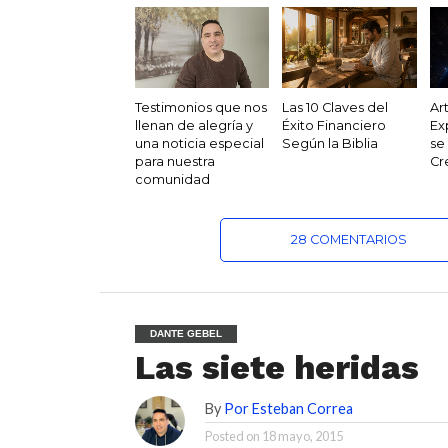
Testimonios que nos
Las 10 Claves del
Ar
llenan de alegría y
Éxito Financiero
Ex
una noticia especial
Según la Biblia
se
para nuestra
Cr
comunidad
28 COMENTARIOS
DANTE GEBEL
Las siete heridas
By
Por Esteban Correa
Posted on
18 mayo, 2015