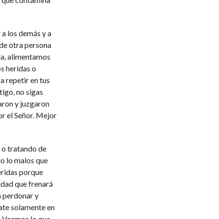
 a los demás y a
de otra persona
la, alimentamos
s heridas o
a repetir en tus
tigo, no sigas
aron y juzgaron
r el Señor. Mejor
o tratando de
do lo malos que
heridas porque
idad que frenará
a perdonar y
cate solamente en
i. Veamos lo que