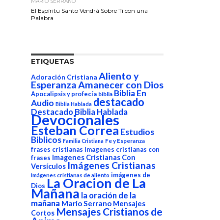
MARIO SERRANO
El Espíritu Santo Vendrá Sobre Ti con una
Palabra
ETIQUETAS
Aliento y
Adoración Cristiana
Esperanza
Amanecer con Dios
Biblia En
Apocalipsis y profecía
biblia
destacado
Audio
Biblia Hablada
Destacado Biblia Hablada
Devocionales
Esteban Correa
Estudios
Biblicos
Fe y Esperanza
Familia Cristiana
frases cristianas
Imagenes cristianas con
Imagenes Cristianas Con
frases
Imágenes Cristianas
Versículos
imágenes de
Imágenes cristianas de aliento
La Oracion de La
Dios
Mañana
la oración de la
mañana
Mario Serrano
Mensajes
Mensajes Cristianos de
Cortos