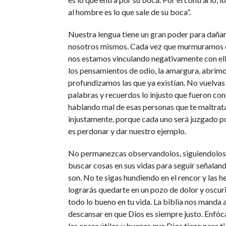
al hombre es lo que sale de su boca”.
Nuestra lengua tiene un gran poder para dañar
nosotros mismos. Cada vez que murmuramos 
nos estamos vinculando negativamente con el
los pensamientos de odio, la amargura, abrimo
profundizamos las que ya existían. No vuelvas 
palabras y recuerdos lo injusto que fueron con
hablando mal de esas personas que te maltrat
injustamente, porque cada uno será juzgado po
es perdonar y dar nuestro ejemplo.
No permanezcas observandolos, siguiendolos 
buscar cosas en sus vidas para seguir señalan
son. No te sigas hundiendo en el rencor y las 
lograrás quedarte en un pozo de dolor y oscur
todo lo bueno en tu vida. La biblia nos manda 
descansar en que Dios es siempre justo. Enfó
las cosas útiles y buenas que Dios tiene para t