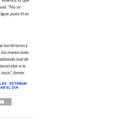
ual: “No se
igue, pues él es
ue me hirieron y
en tus manos toda
 hablando mal de
eren atar a la
 Jesús”. Amén.
LES
-
ESTEBAN
AR EL DIA