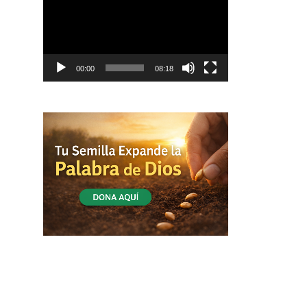
vídeo
00:00
08:18