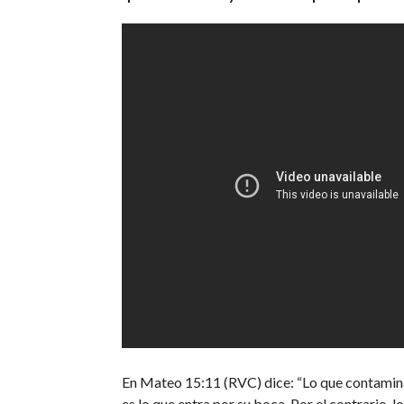
En Mateo 15:11 (RVC) dice: “Lo que contamin
es lo que entra por su boca. Por el contrario, 