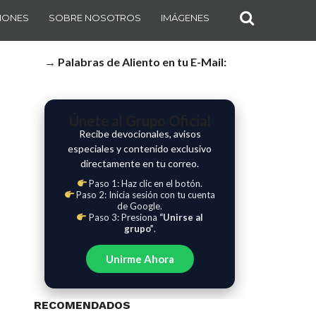
IONES
SOBRE NOSOTROS
IMÁGENES
→ Palabras de Aliento en tu E-Mail:
Únete al Grupo Oficial
Recibe devocionales, avisos
especiales y contenido exclusivo
directamente en tu correo.
Paso 1: Haz clic en el botón.
Paso 2: Inicia sesión con tu cuenta
de Google.
Paso 3: Presiona
“Unirse al
grupo”
.
Unirme Ahora
RECOMENDADOS