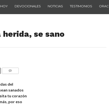
 HOY
DEVOCIONALES
NOTICIAS
TESTIMONIOS
ORAC
 herida, se sano
COMENTARIOS
idas del
 sean sanados
sita tu corazón
más, por eso