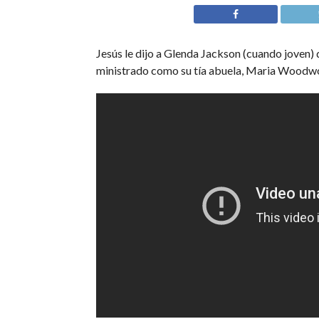
Jesús le dijo a Glenda Jackson (cuando joven) q
ministrado como su tía abuela, Maria Woodwor