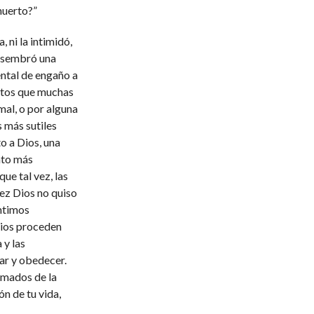
huerto?”
, ni la intimidó,
e sembró una
ental de engaño a
entos que muchas
mal, o por alguna
s más sutiles
o a Dios, una
nto más
ue tal vez, las
vez Dios no quiso
entimos
Dios proceden
 y las
ar y obedecer.
lamados de la
ón de tu vida,