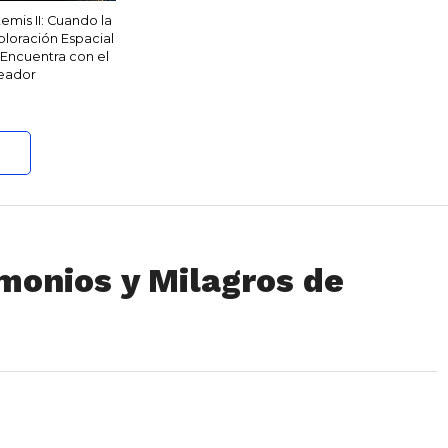
temis II: Cuando la
ploración Espacial
 Encuentra con el
eador
monios y Milagros de