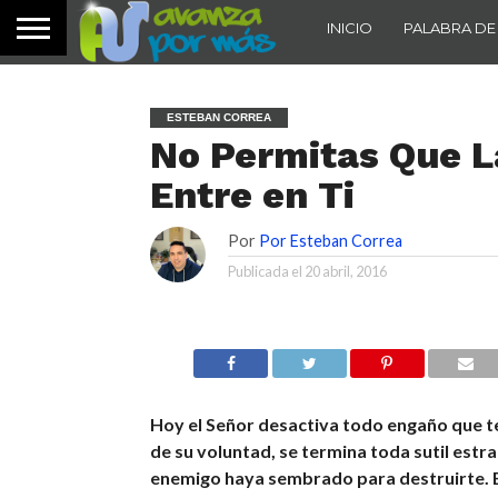
INICIO
PALABRA DE
ESTEBAN CORREA
No Permitas Que L
Entre en Ti
Por
Por Esteban Correa
Publicada el
20 abril, 2016
Hoy el Señor desactiva todo engaño que t
de su voluntad, se termina toda sutil estra
enemigo haya sembrado para destruirte. E