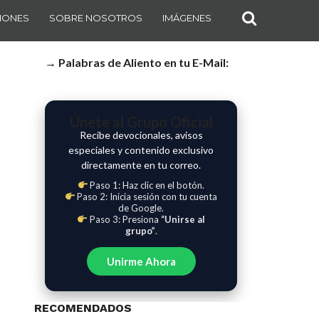
IONES
SOBRE NOSOTROS
IMÁGENES
→ Palabras de Aliento en tu E-Mail:
Únete al Grupo Oficial
Recibe devocionales, avisos
especiales y contenido exclusivo
directamente en tu correo.
Paso 1: Haz clic en el botón.
Paso 2: Inicia sesión con tu cuenta
de Google.
Paso 3: Presiona
“Unirse al
grupo”
.
Unirme Ahora
RECOMENDADOS