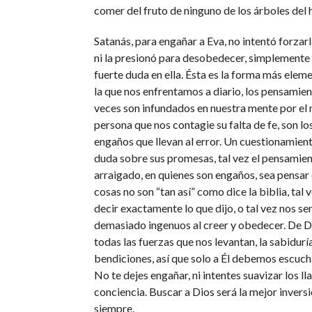
comer del fruto de ninguno de los árboles del 
Satanás, para engañar a Eva, no intentó forzarla
ni la presionó para desobedecer, simplement
fuerte duda en ella. Ésta es la forma más elem
la que nos enfrentamos a diario, los pensami
veces son infundados en nuestra mente por el 
persona que nos contagie su falta de fe, son lo
engaños que llevan al error. Un cuestionamient
duda sobre sus promesas, tal vez el pensamie
arraigado, en quienes son engaños, sea pensar q
cosas no son “tan así” como dice la biblia, tal 
decir exactamente lo que dijo, o tal vez nos s
demasiado ingenuos al creer y obedecer. De 
todas las fuerzas que nos levantan, la sabiduría
bendiciones, así que solo a Él debemos escuch
No te dejes engañar, ni intentes suavizar los l
conciencia. Buscar a Dios será la mejor inversi
siempre.