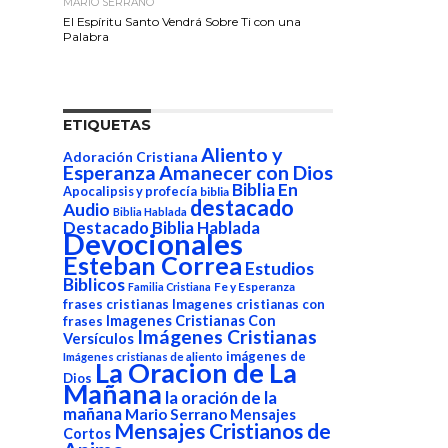
MARIO SERRANO
El Espíritu Santo Vendrá Sobre Ti con una
Palabra
ETIQUETAS
Aliento y
Adoración Cristiana
Esperanza
Amanecer con Dios
Biblia En
Apocalipsis y profecía
biblia
destacado
Audio
Biblia Hablada
Destacado Biblia Hablada
Devocionales
Esteban Correa
Estudios
Biblicos
Fe y Esperanza
Familia Cristiana
frases cristianas
Imagenes cristianas con
Imagenes Cristianas Con
frases
Imágenes Cristianas
Versículos
imágenes de
Imágenes cristianas de aliento
La Oracion de La
Dios
Mañana
la oración de la
mañana
Mario Serrano
Mensajes
Mensajes Cristianos de
Cortos