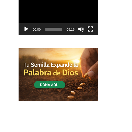
vídeo
00:00
08:18