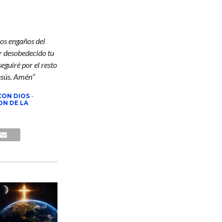
los engaños del
r desobedecido tu
eguiré por el resto
esús. Amén”
CON DIOS
-
ON DE LA