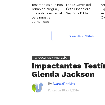
Testimonios que nos
Las 10 Claves del
Ar
llenan de alegría y
Éxito Financiero
Ex
una noticia especial
Según la Biblia
se
para nuestra
Cr
comunidad
4 COMENTARIOS
APOCALIPSIS Y PROFECÍA
Impactantes Testi
Glenda Jackson
By
AvanzaPorMas
Posted on
18 abril, 2016