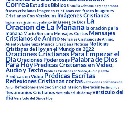
Correa
Estudios Biblicos
Fe y Esperanza
Familia Cristiana
Imagenes
frases cristianas
Imagenes cristianas con frases
Imágenes Cristianas
Cristianas Con Versículos
La
imágenes de Dios
Imágenes cristianas de aliento
Oracion de La Mañana
la oración de la
Mensajes
mañana
Mario Serrano
Mensajes Cortos
Cristianos de Animo
Mensajes Cristianos de Animo,
Noticias
Aliento y Esperanza
Musica Cristiana
Noticias
Cristianas de Hoy en el Mundo de 2022
Oraciones Cristianas Para Empezar el
Dia
Palabra de Dios
Oraciones Poderosas
Para Hoy
Predicas Cristianas en Video,
Audio y Texto
Predicas Cristianas en Video, Audio y Texto
Prédicas Escritas
Predicas en Video
Reflexiones Cristianas cortas
Reflexiones cristianas de
Reflexiones en video
Sanidad Interior y liberación
Amor
testimonios
versículo del
Testimonios Cristianos
Versículo del Dia de Hoy
día
Versículo del Día de Hoy