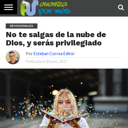
INICIO
PALABRA
DEVOCIONALES
NOTICIAS
TESTIMONIOS
ORACIONES
SOBRE
IMÁGENES
DEVOCIONALES
DE HOY
NOSOTROS
No te salgas de la nube de
Dios, y serás privilegiado
Por
Esteban Correa Editor
Publicada el
30 junio, 2021