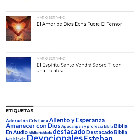
MARIO SERRANO
El Amor de Dios Echa Fuera El Temor
MARIO SERRANO
El Espíritu Santo Vendrá Sobre Ti con
una Palabra
ETIQUETAS
Aliento y Esperanza
Adoración Cristiana
Amanecer con Dios
Biblia
Apocalipsis y profecía
biblia
destacado
En Audio
Destacado Biblia
Biblia Hablada
Devocionales
Esteban
Hablada