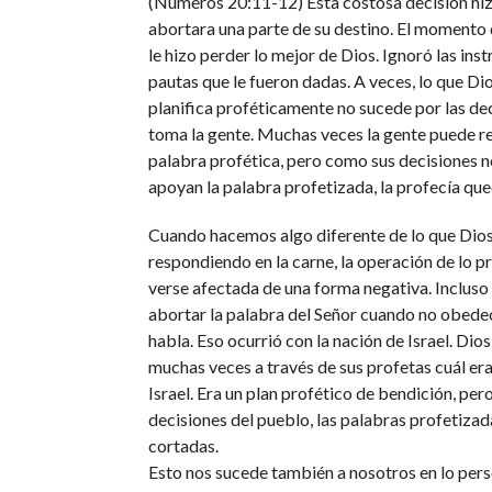
(Números 20:11-12) Esta costosa decisión hi
abortara una parte de su destino. El momento 
le hizo perder lo mejor de Dios. Ignoró las ins
pautas que le fueron dadas. A veces, lo que Di
planifica proféticamente no sucede por las de
toma la gente. Muchas veces la gente puede re
palabra profética, pero como sus decisiones no
apoyan la palabra profetizada, la profecía qu
Cuando hacemos algo diferente de lo que Dios
respondiendo en la carne, la operación de lo p
verse afectada de una forma negativa. Inclus
abortar la palabra del Señor cuando no obede
habla. Eso ocurrió con la nación de Israel. Dio
muchas veces a través de sus profetas cuál era
Israel. Era un plan profético de bendición, per
decisiones del pueblo, las palabras profetizad
cortadas.
Esto nos sucede también a nosotros en lo pers