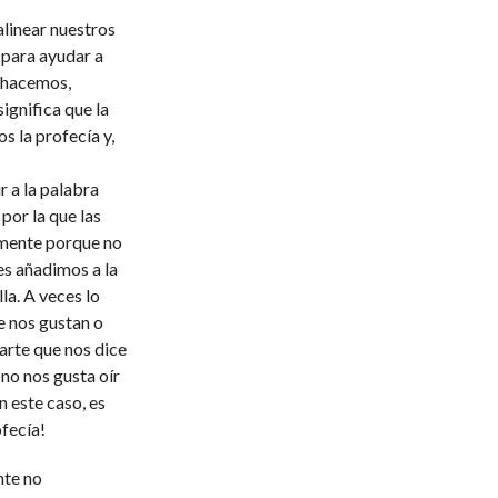
linear nuestros
 para ayudar a
o hacemos,
ignifica que la
s la profecía y,
r a la palabra
por la que las
emente porque no
es añadimos a la
la. A veces lo
e nos gustan o
parte que nos dice
no nos gusta oír
 este caso, es
ofecía!
nte no