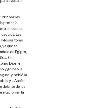
 para ayudar a
urrir por las
la profecía.
estro destino,
nosotros. Las
a. Moisés tomó
, ya que se
ándolo de Egipto,
ida. Sin
 como Dios le
no y golpeó la
aguas, y bebió la
oisés y a Aarón:
e delante de los
ngregación en la