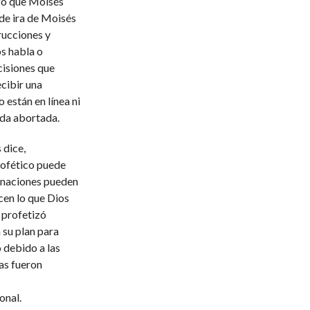
zo que Moisés
de ira de Moisés
trucciones y
os habla o
cisiones que
cibir una
 están en línea ni
eda abortada.
 dice,
rofético puede
o naciones pueden
cen lo que Dios
s profetizó
 su plan para
o debido a las
as fueron
onal.