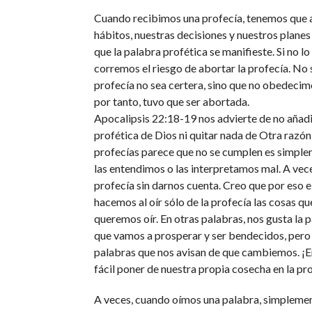
Cuando recibimos una profecía, tenemos que a
hábitos, nuestras decisiones y nuestros planes
que la palabra profética se manifieste. Si no l
corremos el riesgo de abortar la profecía. No s
profecía no sea certera, sino que no obedecimo
por tanto, tuvo que ser abortada.
Apocalipsis 22:18-19 nos advierte de no añadi
profética de Dios ni quitar nada de Otra razón 
profecías parece que no se cumplen es simpl
las entendimos o las interpretamos mal. A vec
profecía sin darnos cuenta. Creo que por eso el
hacemos al oír sólo de la profecía las cosas qu
queremos oír. En otras palabras, nos gusta la 
que vamos a prosperar y ser bendecidos, pero 
palabras que nos avisan de que cambiemos. ¡En
fácil poner de nuestra propia cosecha en la pr
A veces, cuando oímos una palabra, simpleme