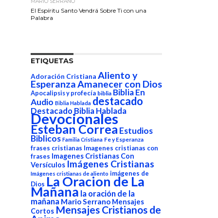
MARIO SERRANO
El Espíritu Santo Vendrá Sobre Ti con una
Palabra
ETIQUETAS
Aliento y
Adoración Cristiana
Esperanza
Amanecer con Dios
Biblia En
Apocalipsis y profecía
biblia
destacado
Audio
Biblia Hablada
Destacado Biblia Hablada
Devocionales
Esteban Correa
Estudios
Biblicos
Fe y Esperanza
Familia Cristiana
frases cristianas
Imagenes cristianas con
Imagenes Cristianas Con
frases
Imágenes Cristianas
Versículos
imágenes de
Imágenes cristianas de aliento
La Oracion de La
Dios
Mañana
la oración de la
mañana
Mario Serrano
Mensajes
Mensajes Cristianos de
Cortos