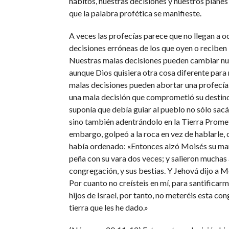
hábitos, nuestras decisiones y nuestros planes
que la palabra profética se manifieste.
A veces las profecías parece que no llegan a oc
decisiones erróneas de los que oyen o reciben 
Nuestras malas decisiones pueden cambiar nu
aunque Dios quisiera otra cosa diferente para 
malas decisiones pueden abortar una profecí
una mala decisión que comprometió su destino
suponía que debía guiar al pueblo no sólo sac
sino también adentrándolo en la Tierra Promet
embargo, golpeó a la roca en vez de hablarle,
había ordenado: «Entonces alzó Moisés su ma
peña con su vara dos veces; y salieron muchas 
congregación, y sus bestias. Y Jehová dijo a M
Por cuanto no creísteis en mí, para santificarm
hijos de Israel, por tanto, no meteréis esta co
tierra que les he dado.»