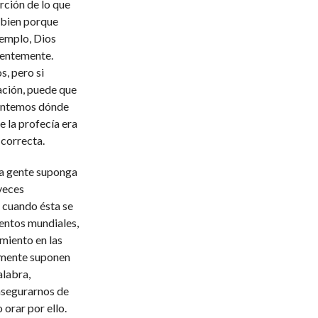
rción de lo que
a bien porque
jemplo, Dios
gentemente.
, pero si
ración, puede que
guntemos dónde
e la profecía era
correcta.
ha gente suponga
veces
 cuando ésta se
entos mundiales,
miento en las
camente suponen
alabra,
asegurarnos de
orar por ello.