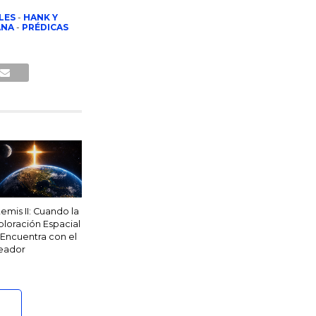
LES
-
HANK Y
ANA
-
PRÉDICAS
temis II: Cuando la
ploración Espacial
 Encuentra con el
eador