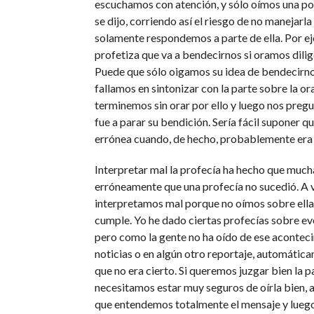
escuchamos con atención, y sólo oímos una po
se dijo, corriendo así el riesgo de no manejarl
solamente respondemos a parte de ella. Por e
profetiza que va a bendecirnos si oramos dili
Puede que sólo oigamos su idea de bendecirnos
fallamos en sintonizar con la parte sobre la o
terminemos sin orar por ello y luego nos pre
fue a parar su bendición. Sería fácil suponer qu
errónea cuando, de hecho, probablemente era 
Interpretar mal la profecía ha hecho que muc
erróneamente que una profecía no sucedió. A 
interpretamos mal porque no oímos sobre ella
cumple. Yo he dado ciertas profecías sobre ev
pero como la gente no ha oído de ese aconteci
noticias o en algún otro reportaje, automáti
que no era cierto. Si queremos juzgar bien la p
necesitamos estar muy seguros de oírla bien, 
que entendemos totalmente el mensaje y luego 