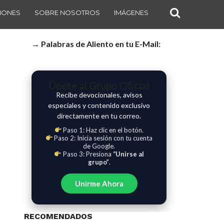
IONES
SOBRE NOSOTROS
IMÁGENES
→ Palabras de Aliento en tu E-Mail:
Únete al Grupo Oficial
Recibe devocionales, avisos
especiales y contenido exclusivo
directamente en tu correo.
Paso 1: Haz clic en el botón.
Paso 2: Inicia sesión con tu cuenta
de Google.
Paso 3: Presiona
“Unirse al
grupo”
.
Unirme Ahora
RECOMENDADOS