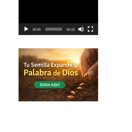
vídeo
00:00
08:18