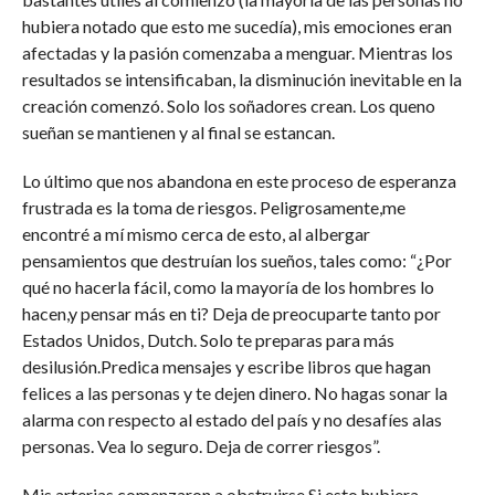
hubiera notado que esto me sucedía), mis emociones eran
afectadas y la pasión comenzaba a menguar. Mientras los
resultados se intensificaban, la disminución inevitable en la
creación comenzó. Solo los soñadores crean. Los queno
sueñan se mantienen y al final se estancan.
Lo último que nos abandona en este proceso de esperanza
frustrada es la toma de riesgos. Peligrosamente,me
encontré a mí mismo cerca de esto, al albergar
pensamientos que destruían los sueños, tales como: “¿Por
qué no hacerla fácil, como la mayoría de los hombres lo
hacen,y pensar más en ti? Deja de preocuparte tanto por
Estados Unidos, Dutch. Solo te preparas para más
desilusión.Predica mensajes y escribe libros que hagan
felices a las personas y te dejen dinero. No hagas sonar la
alarma con respecto al estado del país y no desafíes alas
personas. Vea lo seguro. Deja de correr riesgos”.
Mis arterias comenzaron a obstruirse.Si esto hubiera