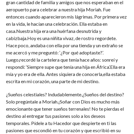
gran cantidad de familia y amigos que nos esperaban en el
aeropuerto para celebrar a nuestra hija Moriah. Fue
entonces cuando aparecieron mis lágrimas. Por primera vez
en la vida, le hacían una celebración. Ella estaba en
casa.Nuestra hija era una huérfana desnutrida y
cabizbaja.Hoy es una niñita vivaz, de rostro regordete.
Hace poco, andaba con ella por una tienda y un extraño se
me acercó y me preguntó: ‘¿Por qué adoptaste?’.
Luego,recordé la cartelera que tenía hace años: sonreí y
respondí: ‘Siempre supe que tenía una hija en África’.Ella era
mía y yo era de ella. Antes siquiera de conocerla,ella estaba
escrita en mi corazón, una parte de mi destino.
¿Sueños celestiales? Indudablemente.¿Sueños del destino?
Solo pregúntale a Moriah.¡Soñar con Dios es mucho más
emocionante que tener sueños terrenales! No te pierdas el
destino al entregar tus pasiones solo a los deseos
temporales. Pídele a tu Hacedor que despierte en ti las
pasiones que escondió en tu corazón y que escribió en su