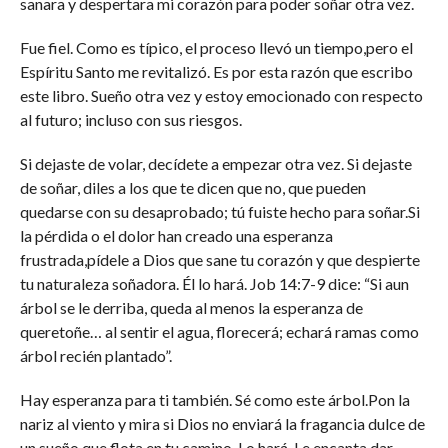
sanara y despertara mi corazón para poder soñar otra vez.
Fue fiel. Como es típico, el proceso llevó un tiempo,pero el
Espíritu Santo me revitalizó. Es por esta razón que escribo
este libro. Sueño otra vez y estoy emocionado con respecto
al futuro; incluso con sus riesgos.
Si dejaste de volar, decídete a empezar otra vez. Si dejaste
de soñar, diles a los que te dicen que no, que pueden
quedarse con su desaprobado; tú fuiste hecho para soñar.Si
la pérdida o el dolor han creado una esperanza
frustrada,pídele a Dios que sane tu corazón y que despierte
tu naturaleza soñadora. Él lo hará. Job 14:7-9 dice: “Si aun
árbol se le derriba, queda al menos la esperanza de
queretoñe… al sentir el agua, florecerá; echará ramas como
árbol recién plantado”.
Hay esperanza para ti también. Sé como este árbol.Pon la
nariz al viento y mira si Dios no enviará la fragancia dulce de
un sueño que flota en tu camino. Lo hará. Le encanta dar