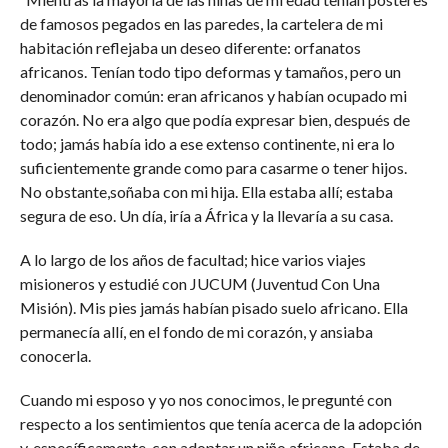
de famosos pegados en las paredes, la cartelera de mi
habitación reflejaba un deseo diferente: orfanatos
africanos. Tenían todo tipo deformas y tamaños, pero un
denominador común: eran africanos y habían ocupado mi
corazón. No era algo que podía expresar bien, después de
todo; jamás había ido a ese extenso continente, ni era lo
suficientemente grande como para casarme o tener hijos.
No obstante,soñaba con mi hija. Ella estaba allí; estaba
segura de eso. Un día, iría a África y la llevaría a su casa.
A lo largo de los años de facultad; hice varios viajes
misioneros y estudié con JUCUM (Juventud Con Una
Misión). Mis pies jamás habían pisado suelo africano. Ella
permanecía allí, en el fondo de mi corazón, y ansiaba
conocerla.
Cuando mi esposo y yo nos conocimos, le pregunté con
respecto a los sentimientos que tenía acerca de la adopción
y, específicamente, con adoptar un niño africano. Estaba de