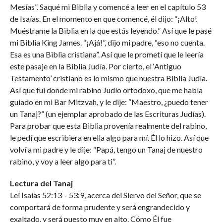
Mesías”. Saqué mi Biblia y comencé a leer en el capítulo 53
de Isaías. En el momento en que comencé, él dijo: “¡Alto!
Muéstrame la Biblia en la que estás leyendo.” Así que le pasé
mi Biblia King James. “¡Ajá!”, dijo mi padre, “eso no cuenta.
Esa es una Biblia cristiana”. Así que le prometí que le leería
este pasaje en la Biblia Judía. Por cierto, el ‘Antiguo
Testamento’ cristiano es lo mismo que nuestra Biblia Judía.
Así que fui donde mi rabino Judío ortodoxo, que me había
guiado en mi Bar Mitzvah, y le dije: “Maestro, ¿puedo tener
un Tanaj?” (un ejemplar aprobado de las Escrituras Judías).
Para probar que esta Biblia provenía realmente del rabino,
le pedí que escribiera en ella algo para mí. Él lo hizo. Así que
volví a mi padre y le dije: “Papá, tengo un Tanaj de nuestro
rabino, y voy a leer algo para ti”.
Lectura del Tanaj
Leí Isaías 52:13 – 53:9, acerca del Siervo del Señor, que se
comportará de forma prudente y será engrandecido y
exaltado, y será puesto muy en alto. Cómo Él fue