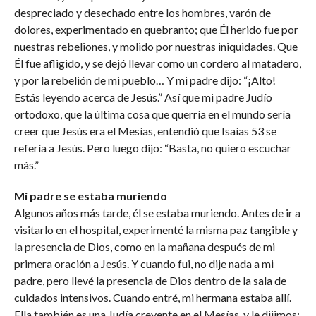
despreciado y desechado entre los hombres, varón de
dolores, experimentado en quebranto; que Él herido fue por
nuestras rebeliones, y molido por nuestras iniquidades. Que
Él fue afligido, y se dejó llevar como un cordero al matadero,
y por la rebelión de mi pueblo… Y mi padre dijo: “¡Alto!
Estás leyendo acerca de Jesús.” Así que mi padre Judío
ortodoxo, que la última cosa que querría en el mundo sería
creer que Jesús era el Mesías, entendió que Isaías 53 se
refería a Jesús. Pero luego dijo: “Basta, no quiero escuchar
más.”
Mi padre se estaba muriendo
Algunos años más tarde, él se estaba muriendo. Antes de ir a
visitarlo en el hospital, experimenté la misma paz tangible y
la presencia de Dios, como en la mañana después de mi
primera oración a Jesús. Y cuando fui, no dije nada a mi
padre, pero llevé la presencia de Dios dentro de la sala de
cuidados intensivos. Cuando entré, mi hermana estaba allí.
Ella también es una Judía creyente en el Mesías, y le dijimos: