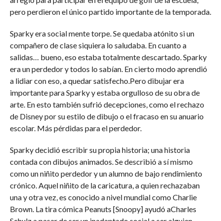
pero perdieron el único partido importante de la temporada.
Sparky era social mente torpe. Se quedaba atónito si un
compañero de clase siquiera lo saludaba. En cuanto a
salidas… bueno, eso estaba totalmente descartado. Sparky
era un perdedor y todos lo sabían. En cierto modo aprendió
a lidiar con eso, a quedar satisfecho.Pero dibujar era
importante para Sparky y estaba orgulloso de su obra de
arte. En esto también sufrió decepciones, como el rechazo
de Disney por su estilo de dibujo o el fracaso en su anuario
escolar. Más pérdidas para el perdedor.
Sparky decidió escribir su propia historia; una historia
contada con dibujos animados. Se describió a sí mismo
como un niñito perdedor y un alumno de bajo rendimiento
crónico. Aquel niñito de la caricatura, a quien rechazaban
una y otra vez, es conocido a nivel mundial como Charlie
Brown. La tira cómica Peanuts [Snoopy] ayudó aCharles
Schulz a pasar de ser un inadaptado social a ser alguien