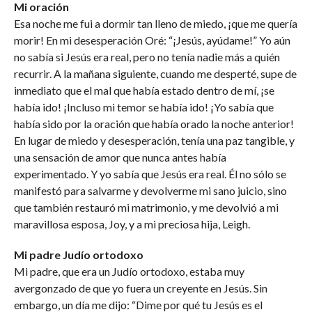
Mi oración
Esa noche me fui a dormir tan lleno de miedo, ¡que me quería
morir! En mi desesperación Oré: “¡Jesús, ayúdame!” Yo aún
no sabía si Jesús era real, pero no tenía nadie más a quién
recurrir. A la mañana siguiente, cuando me desperté, supe de
inmediato que el mal que había estado dentro de mí, ¡se
había ido! ¡Incluso mi temor se había ido! ¡Yo sabía que
había sido por la oración que había orado la noche anterior!
En lugar de miedo y desesperación, tenía una paz tangible, y
una sensación de amor que nunca antes había
experimentado. Y yo sabía que Jesús era real. Él no sólo se
manifestó para salvarme y devolverme mi sano juicio, sino
que también restauró mi matrimonio, y me devolvió a mi
maravillosa esposa, Joy, y a mi preciosa hija, Leigh.
Mi padre Judío ortodoxo
Mi padre, que era un Judío ortodoxo, estaba muy
avergonzado de que yo fuera un creyente en Jesús. Sin
embargo, un día me dijo: “Dime por qué tu Jesús es el