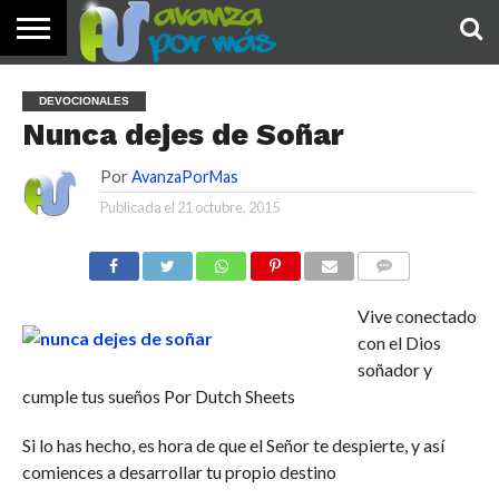
INICIO
PALABRA
DEVOCIONALES
NOTICIAS
TESTIMONIOS
ORACIONES
SOBRE
IMÁGENES
DEVOCIONALES
DE HOY
NOSOTROS
Nunca dejes de Soñar
Por
AvanzaPorMas
Publicada el
21 octubre, 2015
COMENTARIOS
Vive conectado
con el Dios
soñador y
cumple tus sueños Por Dutch Sheets
Si lo has hecho, es hora de que el Señor te despierte, y así
comiences a desarrollar tu propio destino