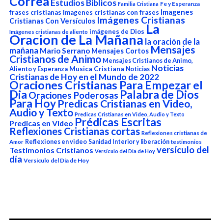
Correa
Estudios Biblicos
Fe y Esperanza
Familia Cristiana
Imagenes
frases cristianas
Imagenes cristianas con frases
Imágenes Cristianas
Cristianas Con Versículos
La
imágenes de Dios
Imágenes cristianas de aliento
Oracion de La Mañana
la oración de la
Mensajes
mañana
Mario Serrano
Mensajes Cortos
Cristianos de Animo
Mensajes Cristianos de Animo,
Noticias
Aliento y Esperanza
Musica Cristiana
Noticias
Cristianas de Hoy en el Mundo de 2022
Oraciones Cristianas Para Empezar el
Dia
Palabra de Dios
Oraciones Poderosas
Para Hoy
Predicas Cristianas en Video,
Audio y Texto
Predicas Cristianas en Video, Audio y Texto
Prédicas Escritas
Predicas en Video
Reflexiones Cristianas cortas
Reflexiones cristianas de
Reflexiones en video
Sanidad Interior y liberación
Amor
testimonios
versículo del
Testimonios Cristianos
Versículo del Dia de Hoy
día
Versículo del Día de Hoy