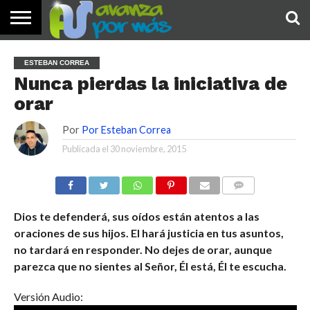
INICIO
PALABRA
DEVOCIONALES
NOTICIAS
TESTIMONIOS
ORACIONES
SOBRE
IMÁGENES
ESTEBAN CORREA
DE HOY
NOSOTROS
Nunca pierdas la iniciativa de
orar
Por
Por Esteban Correa
Publicada el
30 noviembre, 2015
COMENTARIOS
Dios te defenderá, sus oídos están atentos a las
oraciones de sus hijos. El hará justicia en tus asuntos,
no tardará en responder. No dejes de orar, aunque
parezca que no sientes al Señor, Él está, Él te escucha.
Versión Audio: