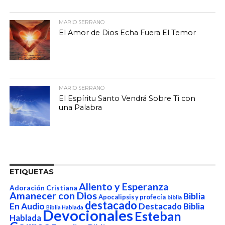
MARIO SERRANO
El Amor de Dios Echa Fuera El Temor
MARIO SERRANO
El Espíritu Santo Vendrá Sobre Ti con
una Palabra
ETIQUETAS
Aliento y Esperanza
Adoración Cristiana
Amanecer con Dios
Biblia
Apocalipsis y profecía
biblia
destacado
En Audio
Destacado Biblia
Biblia Hablada
Devocionales
Esteban
Hablada