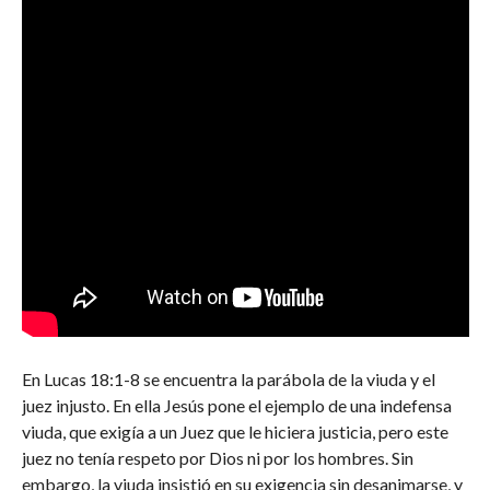
En Lucas 18:1-8 se encuentra la parábola de la viuda y el
juez injusto. En ella Jesús pone el ejemplo de una indefensa
viuda, que exigía a un Juez que le hiciera justicia, pero este
juez no tenía respeto por Dios ni por los hombres. Sin
embargo, la viuda insistió en su exigencia sin desanimarse, y