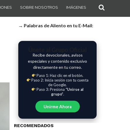
IONES
SOBRE NOSOTROS
IMÁGENES
→ Palabras de Aliento en tu E-Mail:
Únete al Grupo Oficial
Recibe devocionales, avisos
especiales y contenido exclusivo
directamente en tu correo.
Paso 1: Haz clic en el botón.
Paso 2: Inicia sesión con tu cuenta
de Google.
Paso 3: Presiona
“Unirse al
grupo”
.
Unirme Ahora
RECOMENDADOS