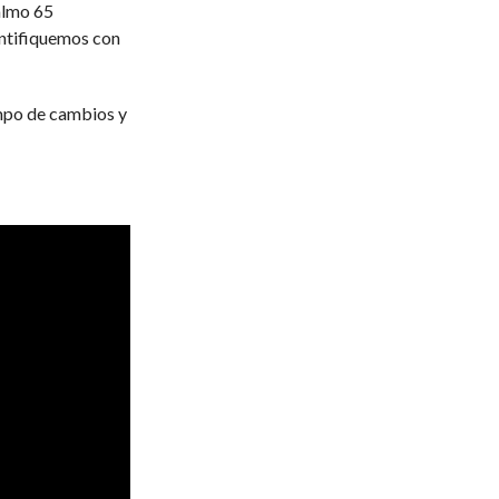
almo 65
entifiquemos con
mpo de cambios y