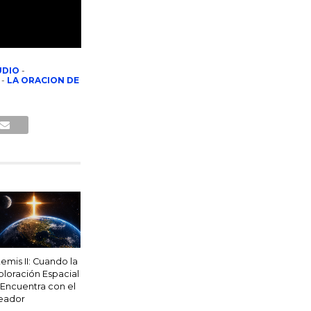
UDIO
-
-
LA ORACION DE
temis II: Cuando la
ploración Espacial
 Encuentra con el
eador