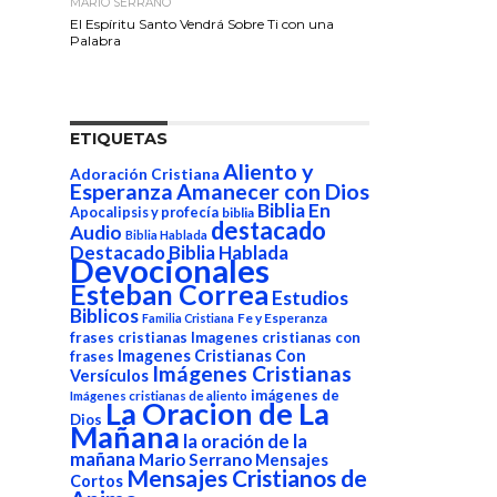
MARIO SERRANO
El Espíritu Santo Vendrá Sobre Ti con una
Palabra
ETIQUETAS
Aliento y
Adoración Cristiana
Esperanza
Amanecer con Dios
Biblia En
Apocalipsis y profecía
biblia
destacado
Audio
Biblia Hablada
Destacado Biblia Hablada
Devocionales
Esteban Correa
Estudios
Biblicos
Fe y Esperanza
Familia Cristiana
frases cristianas
Imagenes cristianas con
Imagenes Cristianas Con
frases
Imágenes Cristianas
Versículos
imágenes de
Imágenes cristianas de aliento
La Oracion de La
Dios
Mañana
la oración de la
mañana
Mario Serrano
Mensajes
Mensajes Cristianos de
Cortos