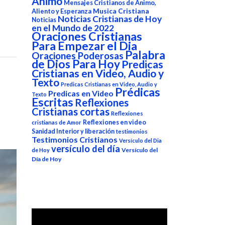
Animo
Mensajes Cristianos de Animo,
Aliento y Esperanza
Musica Cristiana
Noticias Cristianas de Hoy
Noticias
en el Mundo de 2022
Oraciones Cristianas
Para Empezar el Dia
Palabra
Oraciones Poderosas
de Dios Para Hoy
Predicas
Cristianas en Video, Audio y
Texto
Predicas Cristianas en Video, Audio y
Prédicas
Predicas en Video
Texto
Escritas
Reflexiones
Cristianas cortas
Reflexiones
Reflexiones en video
cristianas de Amor
Sanidad Interior y liberación
testimonios
Testimonios Cristianos
Versículo del Dia
versículo del día
Versículo del
de Hoy
Día de Hoy
Reproductor
de