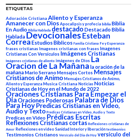
ETIQUETAS
Aliento y Esperanza
Adoración Cristiana
Amanecer con Dios
Biblia
Apocalipsis y profecía
biblia
destacado
En Audio
Destacado Biblia
Biblia Hablada
Devocionales
Esteban
Hablada
Correa
Estudios Biblicos
Fe y Esperanza
Familia Cristiana
Imagenes
frases cristianas
Imagenes cristianas con frases
Imágenes Cristianas
Cristianas Con Versículos
La
imágenes de Dios
Imágenes cristianas de aliento
Oracion de La Mañana
la oración de la
Mensajes
mañana
Mario Serrano
Mensajes Cortos
Cristianos de Animo
Mensajes Cristianos de Animo,
Noticias
Aliento y Esperanza
Musica Cristiana
Noticias
Cristianas de Hoy en el Mundo de 2022
Oraciones Cristianas Para Empezar el
Dia
Palabra de Dios
Oraciones Poderosas
Para Hoy
Predicas Cristianas en Video,
Audio y Texto
Predicas Cristianas en Video, Audio y Texto
Prédicas Escritas
Predicas en Video
Reflexiones Cristianas cortas
Reflexiones cristianas de
Reflexiones en video
Sanidad Interior y liberación
Amor
testimonios
versículo del
Testimonios Cristianos
Versículo del Dia de Hoy