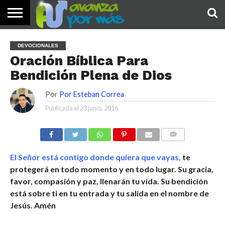
INICIO
PALABRA
DEVOCIONALES
NOTICIAS
TESTIMONIOS
ORACIONES
SOBRE
IMÁGENES
DEVOCIONALES
DE HOY
NOSOTROS
Oración Bíblica Para
Bendición Plena de Dios
Por
Por Esteban Correa
Publicada el
23 junio, 2016
COMENTARIOS
El Señor está contigo donde quiera que vayas,
te
protegerá en todo momento y en todo lugar. Su gracia,
favor, compasión y paz, llenarán tu vida. Su bendición
está sobre ti en tu entrada y tu salida en el nombre de
Jesús. Amén