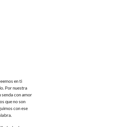
reemos en ti
o. Por nuestra
u senda con amor
tos que no son
guimos con ese
labra.