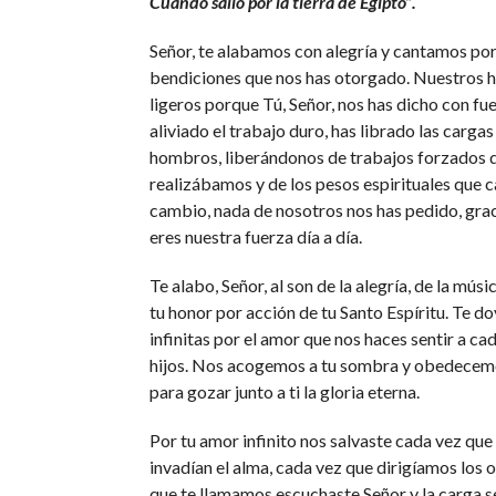
Cuando salió por la tierra de Egipto”.
Señor, te alabamos con alegría y cantamos por
bendiciones que nos has otorgado. Nuestros 
ligeros porque Tú, Señor, nos has dicho con fu
aliviado el trabajo duro, has librado las carga
hombros, liberándonos de trabajos forzados 
realizábamos y de los pesos espirituales que
cambio, nada de nosotros nos has pedido, grac
eres nuestra fuerza día a día.
Te alabo, Señor, al son de la alegría, de la mú
tu honor por acción de tu Santo Espíritu. Te do
infinitas por el amor que nos haces sentir a ca
hijos. Nos acogemos a tu sombra y obedecem
para gozar junto a ti la gloria eterna.
Por tu amor infinito nos salvaste cada vez que 
invadían el alma, cada vez que dirigíamos los oj
que te llamamos escuchaste Señor y la carga 