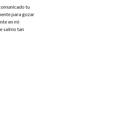
 comunicado tu
mente para gozar
nte en mi
te salmo tan