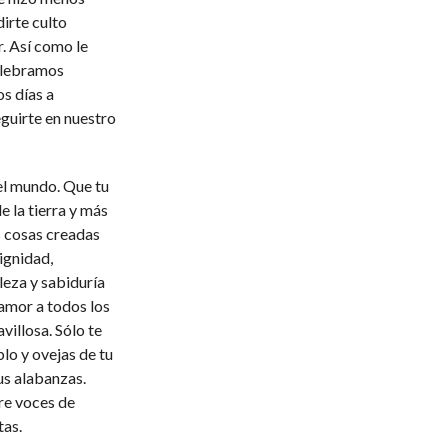
irte culto
. Así como le
celebramos
s días a
eguirte en nuestro
el mundo. Que tu
e la tierra y más
as cosas creadas
ignidad,
leza y sabiduría
 amor a todos los
illosa. Sólo te
o y ovejas de tu
us alabanzas.
re voces de
tas.