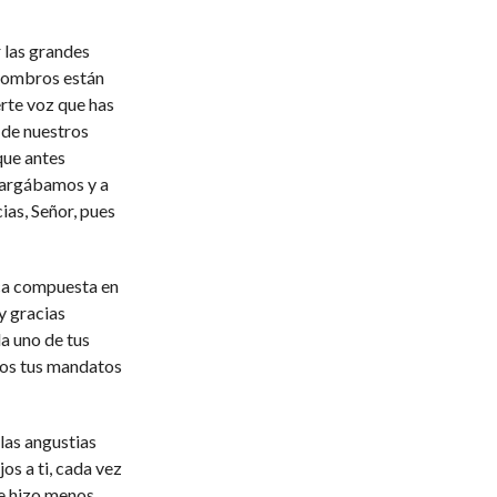
 las grandes
hombros están
erte voz que has
s de nuestros
que antes
 cargábamos y a
ias, Señor, pues
sica compuesta en
y gracias
da uno de tus
os tus mandatos
las angustias
os a ti, cada vez
se hizo menos