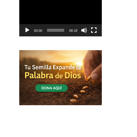
vídeo
00:00
08:18