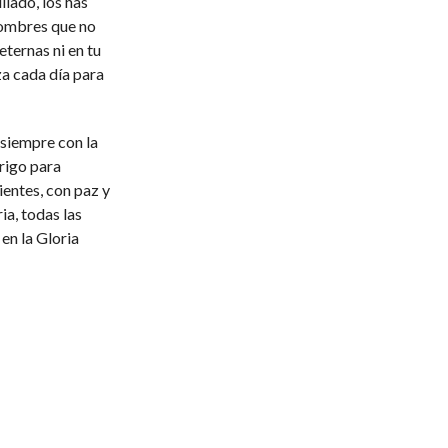
lado, los has
hombres que no
eternas ni en tu
za cada día para
siempre con la
trigo para
ientes, con paz y
a, todas las
 en la Gloria