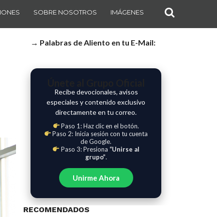
IONES
SOBRE NOSOTROS
IMÁGENES
→ Palabras de Aliento en tu E-Mail:
Únete al Grupo Oficial
Recibe devocionales, avisos
especiales y contenido exclusivo
directamente en tu correo.
Paso 1: Haz clic en el botón.
Paso 2: Inicia sesión con tu cuenta
de Google.
Paso 3: Presiona
“Unirse al
grupo”
.
Unirme Ahora
RECOMENDADOS