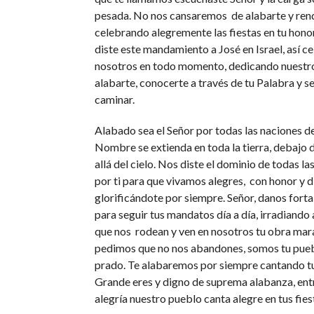
pesada. No nos cansaremos de alabarte y rend
celebrando alegremente las fiestas en tu honor
diste este mandamiento a José en Israel, así 
nosotros en todo momento, dedicando nuestro
alabarte, conocerte a través de tu Palabra y s
caminar.
Alabado sea el Señor por todas las naciones d
Nombre se extienda en toda la tierra, debajo d
allá del cielo. Nos diste el dominio de todas l
por ti para que vivamos alegres, con honor y d
glorificándote por siempre. Señor, danos forta
para seguir tus mandatos día a día, irradiando
que nos rodean y ven en nosotros tu obra marav
pedimos que no nos abandones, somos tu puebl
prado. Te alabaremos por siempre cantando t
Grande eres y digno de suprema alabanza, ent
alegría nuestro pueblo canta alegre en tus fies