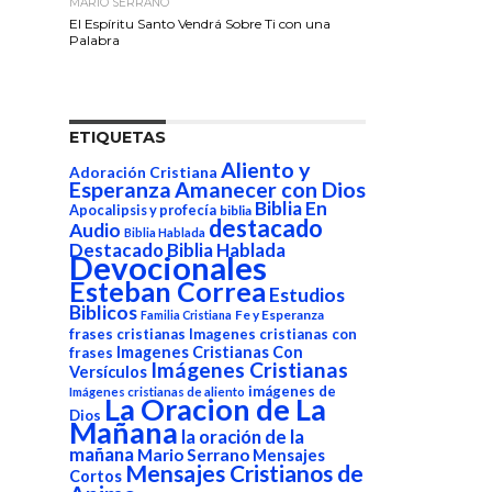
MARIO SERRANO
El Espíritu Santo Vendrá Sobre Ti con una
Palabra
ETIQUETAS
Aliento y
Adoración Cristiana
Esperanza
Amanecer con Dios
Biblia En
Apocalipsis y profecía
biblia
destacado
Audio
Biblia Hablada
Destacado Biblia Hablada
Devocionales
Esteban Correa
Estudios
Biblicos
Fe y Esperanza
Familia Cristiana
frases cristianas
Imagenes cristianas con
Imagenes Cristianas Con
frases
Imágenes Cristianas
Versículos
imágenes de
Imágenes cristianas de aliento
La Oracion de La
Dios
Mañana
la oración de la
mañana
Mario Serrano
Mensajes
Mensajes Cristianos de
Cortos