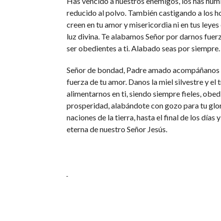
Has vencido a nuestros enemigos, los has humil
reducido al polvo. También castigando a los 
creen en tu amor y misericordia ni en tus leyes 
luz divina. Te alabamos Señor por darnos fuer
ser obedientes a ti. Alabado seas por siempre.
Señor de bondad, Padre amado acompáñanos 
fuerza de tu amor. Danos la miel silvestre y el 
alimentarnos en ti, siendo siempre fieles, obed
prosperidad, alabándote con gozo para tu glori
naciones de la tierra, hasta el final de los días y
eterna de nuestro Señor Jesús.