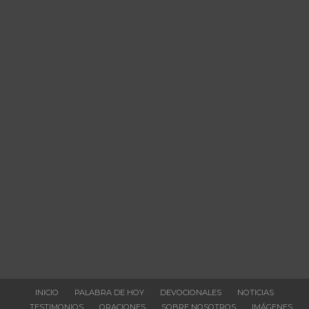
INICIO
PALABRA DE HOY
DEVOCIONALES
NOTICIAS
TESTIMONIOS
ORACIONES
SOBRE NOSOTROS
IMÁGENES