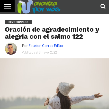
INICIO
PALABRA
DEVOCIONALES
NOTICIAS
TESTIMONIOS
ORACIONES
SOBRE
IMÁGENES
DEVOCIONALES
DE HOY
NOSOTROS
Oración de agradecimiento y
alegría con el salmo 122
Por
Esteban Correa Editor
Publicada el
8 mayo, 2022