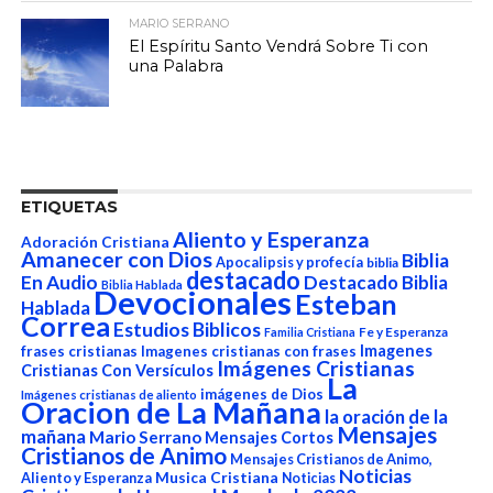
MARIO SERRANO
El Espíritu Santo Vendrá Sobre Ti con
una Palabra
ETIQUETAS
Aliento y Esperanza
Adoración Cristiana
Amanecer con Dios
Biblia
Apocalipsis y profecía
biblia
destacado
En Audio
Destacado Biblia
Biblia Hablada
Devocionales
Esteban
Hablada
Correa
Estudios Biblicos
Fe y Esperanza
Familia Cristiana
Imagenes
frases cristianas
Imagenes cristianas con frases
Imágenes Cristianas
Cristianas Con Versículos
La
imágenes de Dios
Imágenes cristianas de aliento
Oracion de La Mañana
la oración de la
Mensajes
mañana
Mario Serrano
Mensajes Cortos
Cristianos de Animo
Mensajes Cristianos de Animo,
Noticias
Aliento y Esperanza
Musica Cristiana
Noticias