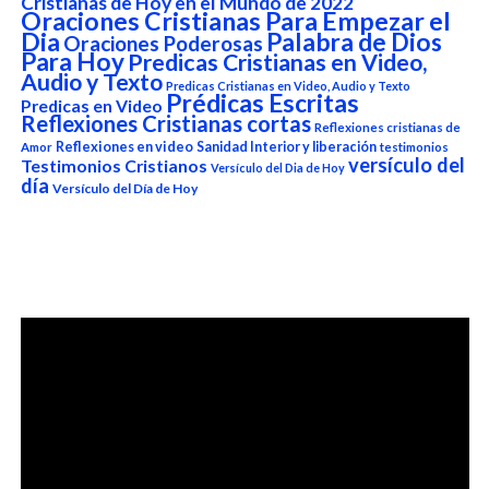
Cristianas de Hoy en el Mundo de 2022
Oraciones Cristianas Para Empezar el
Dia
Palabra de Dios
Oraciones Poderosas
Para Hoy
Predicas Cristianas en Video,
Audio y Texto
Predicas Cristianas en Video, Audio y Texto
Prédicas Escritas
Predicas en Video
Reflexiones Cristianas cortas
Reflexiones cristianas de
Reflexiones en video
Sanidad Interior y liberación
Amor
testimonios
versículo del
Testimonios Cristianos
Versículo del Dia de Hoy
día
Versículo del Día de Hoy
Reproductor
de
vídeo