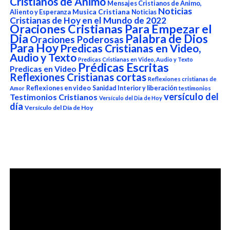
Cristianos de Animo
Mensajes Cristianos de Animo,
Noticias
Aliento y Esperanza
Musica Cristiana
Noticias
Cristianas de Hoy en el Mundo de 2022
Oraciones Cristianas Para Empezar el
Dia
Palabra de Dios
Oraciones Poderosas
Para Hoy
Predicas Cristianas en Video,
Audio y Texto
Predicas Cristianas en Video, Audio y Texto
Prédicas Escritas
Predicas en Video
Reflexiones Cristianas cortas
Reflexiones cristianas de
Reflexiones en video
Sanidad Interior y liberación
Amor
testimonios
versículo del
Testimonios Cristianos
Versículo del Dia de Hoy
día
Versículo del Día de Hoy
Reproductor
de
vídeo