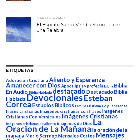
MARIO SERRANO
El Espíritu Santo Vendrá Sobre Ti con
una Palabra
ETIQUETAS
Aliento y Esperanza
Adoración Cristiana
Amanecer con Dios
Biblia
Apocalipsis y profecía
biblia
destacado
En Audio
Destacado Biblia
Biblia Hablada
Devocionales
Esteban
Hablada
Correa
Estudios Biblicos
Fe y Esperanza
Familia Cristiana
Imagenes
frases cristianas
Imagenes cristianas con frases
Imágenes Cristianas
Cristianas Con Versículos
La
imágenes de Dios
Imágenes cristianas de aliento
Oracion de La Mañana
la oración de la
Mensajes
mañana
Mario Serrano
Mensajes Cortos