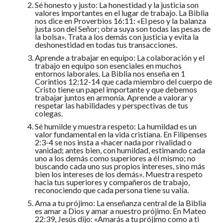
Sé honesto y justo: La honestidad y la justicia son
valores importantes en el lugar de trabajo. La Biblia
nos dice en Proverbios 16:11: «El peso y la balanza
justa son del Señor; obra suya son todas las pesas de
la bolsa». Trata a los demás con justicia y evita la
deshonestidad en todas tus transacciones.
Aprende a trabajar en equipo: La colaboración y el
trabajo en equipo son esenciales en muchos
entornos laborales. La Biblia nos enseña en 1
Corintios 12:12-14 que cada miembro del cuerpo de
Cristo tiene un papel importante y que debemos
trabajar juntos en armonía. Aprende a valorar y
respetar las habilidades y perspectivas de tus
colegas.
Sé humilde y muestra respeto: La humildad es un
valor fundamental en la vida cristiana. En Filipenses
2:3-4 se nos insta a «hacer nada por rivalidad o
vanidad; antes bien, con humildad, estimando cada
uno a los demás como superiores a él mismo; no
buscando cada uno sus propios intereses, sino más
bien los intereses de los demás». Muestra respeto
hacia tus superiores y compañeros de trabajo,
reconociendo que cada persona tiene su valía.
Ama a tu prójimo: La enseñanza central de la Biblia
es amar a Dios y amar a nuestro prójimo. En Mateo
22:39, Jesús dijo: «Amarás a tu prójimo como a ti