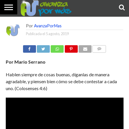
INICIO
PALABRA
DEVOCIONALES
NOTICIAS
TESTIMONIOS
ORACIONES
SOBRE
IMÁGENES
Por
AvanzaPorMas
DE HOY
NOSOTROS
Publicada el
5 agosto, 2019
COMENTARIOS
Por Mario Serrano
Hablen siempre de cosas buenas, díganlas de manera
agradable, y piensen bien cómo se debe contestar a cada
uno. (Colosenses 4:6)