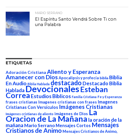
MARIO SERRANO
El Espíritu Santo Vendrá Sobre Ti con
una Palabra
ETIQUETAS
Aliento y Esperanza
Adoración Cristiana
Amanecer con Dios
Biblia
Apocalipsis y profecía
biblia
destacado
En Audio
Destacado Biblia
Biblia Hablada
Devocionales
Esteban
Hablada
Correa
Estudios Biblicos
Fe y Esperanza
Familia Cristiana
Imagenes
frases cristianas
Imagenes cristianas con frases
Imágenes Cristianas
Cristianas Con Versículos
La
imágenes de Dios
Imágenes cristianas de aliento
Oracion de La Mañana
la oración de la
Mensajes
mañana
Mario Serrano
Mensajes Cortos
Cristianos de Animo
Mensajes Cristianos de Animo,