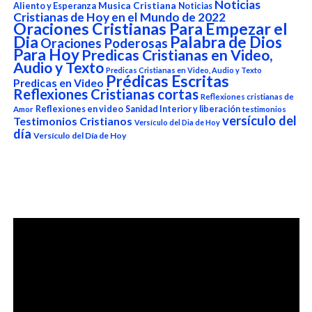
Noticias
Aliento y Esperanza
Musica Cristiana
Noticias
Cristianas de Hoy en el Mundo de 2022
Oraciones Cristianas Para Empezar el
Dia
Palabra de Dios
Oraciones Poderosas
Para Hoy
Predicas Cristianas en Video,
Audio y Texto
Predicas Cristianas en Video, Audio y Texto
Prédicas Escritas
Predicas en Video
Reflexiones Cristianas cortas
Reflexiones cristianas de
Reflexiones en video
Sanidad Interior y liberación
Amor
testimonios
versículo del
Testimonios Cristianos
Versículo del Dia de Hoy
día
Versículo del Día de Hoy
Reproductor
de
vídeo