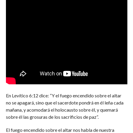
En Levítico 6:12 dice: “Y el fuego encendido sobre el altar
no se apagará, sino que el sacerdote pondrá en él leña cada
mañana, y acomodará el holocausto sobre él, y quemará
sobre él las grosuras de los sacrificios de paz”.
El fuego encendido sobre el altar nos habla de nuestra