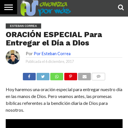
INICIO
PALABRA
DEVOCIONALES
NOTICIAS
TESTIMONIOS
ORACIONES
SOBRE
IMÁGENES
ESTEBAN CORREA
DE HOY
NOSOTROS
ORACIÓN ESPECIAL Para
Entregar el Día a Dios
Por
Por Esteban Correa
Publicada el
6 diciembre, 2017
COMENTARIOS
Hoy haremos una oración especial para entregar nuestro día
en las manos de Dios. Pero veamos antes, las promesas
bíblicas referentes a la bendición diaria de Dios para
nosotros.