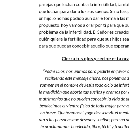
parejas que luchan contra la infertilidad, tam
que luchan para dar a luz sus sueños. Si no ha
un hijo, o no has podido aun darle forma a las 
propuesto, hoy vamos a orar por ti para que p
problema de la infertilidad. El Señor es creador
quién quiere la fertilidad para que sus hijos sea
para que puedan concebir aquello que esperan, 
Cierra tus ojos y recibe esta or
“Padre Dios, nos unimos para pedirte en favor 
recibiendo este mensaje ahora, nos ponemos 
romper en el nombre de Jesús todo ciclo de infer
la maldición que aborta tus sueños y oramos por 
matrimonios que no pueden concebir la vida de un 
bendecimos el vientre físico de toda mujer para q
en breve. Quebramos el yugo de esclavitud menta
ata a las personas que desean y sueñan, pero no 
Te proclamamos bendecido, libre, fértil y fructíf