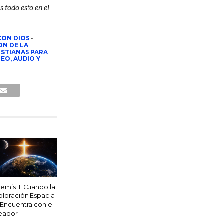
 todo esto en el
CON DIOS
-
ON DE LA
ISTIANAS PARA
EO, AUDIO Y
temis II: Cuando la
ploración Espacial
 Encuentra con el
eador