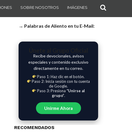
IONES
SOBRE NOSOTROS
IMÁGENES
→ Palabras de Aliento en tu E-Mail:
Únete al Grupo Oficial
Recibe devocionales, avisos
especiales y contenido exclusivo
directamente en tu correo.
Paso 1: Haz clic en el botón.
Paso 2: Inicia sesión con tu cuenta
de Google.
Paso 3: Presiona
“Unirse al
grupo”
.
Unirme Ahora
RECOMENDADOS