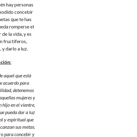
bién hay personas
s podido concebir
metas que te has
ueda romperse el
 de la vida, y es
n fructíferos,
y darlo a luz.
ación:
de aquel que está
de acuerdo para
tilidad, detenemos
aquellas mujeres y
hijo en el vientre,
ue pueda dar a luz
l y espiritual que
alcanzan sus metas.
ero para concebir y