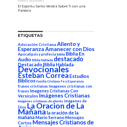
MARIO SERRANO
El Espíritu Santo Vendrá Sobre Ti con una
Palabra
ETIQUETAS
Aliento y
Adoración Cristiana
Esperanza
Amanecer con Dios
Biblia En
Apocalipsis y profecía
biblia
destacado
Audio
Biblia Hablada
Destacado Biblia Hablada
Devocionales
Esteban Correa
Estudios
Biblicos
Fe y Esperanza
Familia Cristiana
frases cristianas
Imagenes cristianas con
Imagenes Cristianas Con
frases
Imágenes Cristianas
Versículos
imágenes de
Imágenes cristianas de aliento
La Oracion de La
Dios
Mañana
la oración de la
mañana
Mario Serrano
Mensajes
Mensajes Cristianos de
Cortos