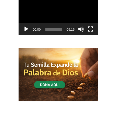
vídeo
00:00
08:18