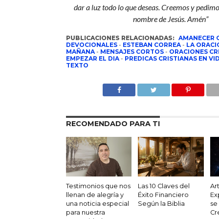
dar a luz todo lo que deseas. Creemos y pedimos
nombre de Jesús. Amén”
PUBLICACIONES RELACIONADAS:
AMANECER 
DEVOCIONALES
-
ESTEBAN CORREA
-
LA ORACI
MAÑANA
-
MENSAJES CORTOS
-
ORACIONES CR
EMPEZAR EL DIA
-
PREDICAS CRISTIANAS EN VID
TEXTO
RECOMENDADO PARA TI
Testimonios que nos
Las 10 Claves del
Ar
llenan de alegría y
Éxito Financiero
Ex
una noticia especial
Según la Biblia
se
para nuestra
Cr