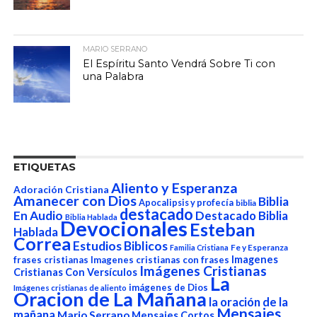
MARIO SERRANO
El Espíritu Santo Vendrá Sobre Ti con
una Palabra
ETIQUETAS
Aliento y Esperanza
Adoración Cristiana
Amanecer con Dios
Biblia
Apocalipsis y profecía
biblia
destacado
En Audio
Destacado Biblia
Biblia Hablada
Devocionales
Esteban
Hablada
Correa
Estudios Biblicos
Fe y Esperanza
Familia Cristiana
Imagenes
frases cristianas
Imagenes cristianas con frases
Imágenes Cristianas
Cristianas Con Versículos
La
imágenes de Dios
Imágenes cristianas de aliento
Oracion de La Mañana
la oración de la
Mensajes
mañana
Mario Serrano
Mensajes Cortos