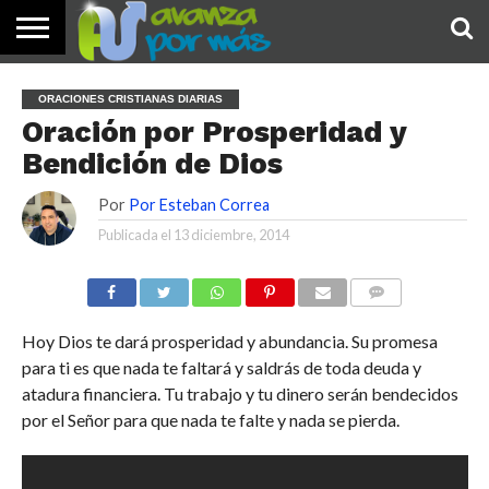
INICIO
PALABRA
DEVOCIONALES
NOTICIAS
TESTIMONIOS
ORACIONES
SOBRE
IMÁGENES
ORACIONES CRISTIANAS DIARIAS
DE HOY
NOSOTROS
Oración por Prosperidad y
Bendición de Dios
Por
Por Esteban Correa
Publicada el
13 diciembre, 2014
COMENTARIOS
Hoy Dios te dará prosperidad y abundancia. Su promesa
para ti es que nada te faltará y saldrás de toda deuda y
atadura financiera. Tu trabajo y tu dinero serán bendecidos
por el Señor para que nada te falte y nada se pierda.