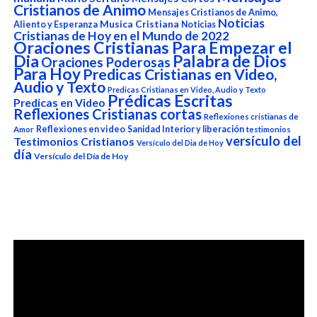
Cristianos de Animo
Mensajes Cristianos de Animo,
Noticias
Aliento y Esperanza
Musica Cristiana
Noticias
Cristianas de Hoy en el Mundo de 2022
Oraciones Cristianas Para Empezar el
Dia
Palabra de Dios
Oraciones Poderosas
Para Hoy
Predicas Cristianas en Video,
Audio y Texto
Predicas Cristianas en Video, Audio y Texto
Prédicas Escritas
Predicas en Video
Reflexiones Cristianas cortas
Reflexiones cristianas de
Reflexiones en video
Sanidad Interior y liberación
Amor
testimonios
versículo del
Testimonios Cristianos
Versículo del Dia de Hoy
día
Versículo del Día de Hoy
Reproductor
de
vídeo