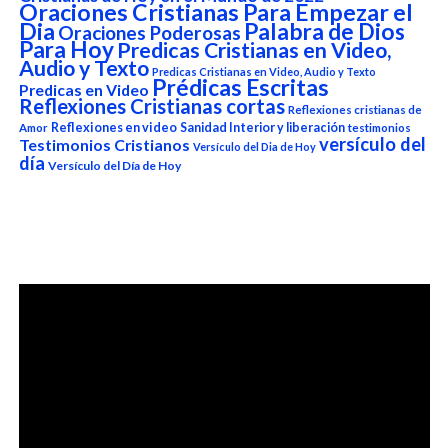
Oraciones Cristianas Para Empezar el
Dia
Palabra de Dios
Oraciones Poderosas
Para Hoy
Predicas Cristianas en Video,
Audio y Texto
Predicas Cristianas en Video, Audio y Texto
Prédicas Escritas
Predicas en Video
Reflexiones Cristianas cortas
Reflexiones cristianas de
Reflexiones en video
Sanidad Interior y liberación
Amor
testimonios
versículo del
Testimonios Cristianos
Versículo del Dia de Hoy
día
Versículo del Día de Hoy
Reproductor
de
vídeo