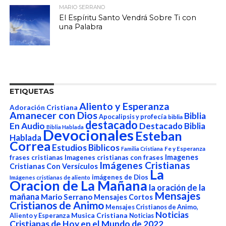
MARIO SERRANO
El Espíritu Santo Vendrá Sobre Ti con
una Palabra
ETIQUETAS
Aliento y Esperanza
Adoración Cristiana
Amanecer con Dios
Biblia
Apocalipsis y profecía
biblia
destacado
En Audio
Destacado Biblia
Biblia Hablada
Devocionales
Esteban
Hablada
Correa
Estudios Biblicos
Fe y Esperanza
Familia Cristiana
Imagenes
frases cristianas
Imagenes cristianas con frases
Imágenes Cristianas
Cristianas Con Versículos
La
imágenes de Dios
Imágenes cristianas de aliento
Oracion de La Mañana
la oración de la
Mensajes
mañana
Mario Serrano
Mensajes Cortos
Cristianos de Animo
Mensajes Cristianos de Animo,
Noticias
Aliento y Esperanza
Musica Cristiana
Noticias
Cristianas de Hoy en el Mundo de 2022