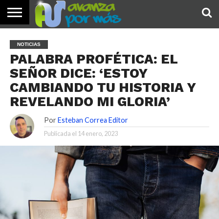
INICIO
PALABRA
DEVOCIONALES
NOTICIAS
TESTIMONIOS
ORACIONES
SOBRE
IMÁGENES
NOTICIAS
DE HOY
NOSOTROS
PALABRA PROFÉTICA: EL
SEÑOR DICE: ‘ESTOY
CAMBIANDO TU HISTORIA Y
REVELANDO MI GLORIA’
Por
Esteban Correa Editor
Publicada el
14 enero, 2023