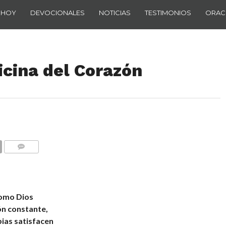
 HOY
DEVOCIONALES
NOTICIAS
TESTIMONIOS
ORAC
cina del Corazón
COMENTARIOS
como Dios
ón constante,
bias satisfacen