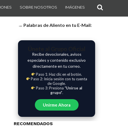
IONES
SOBRE NOSOTROS
IMÁGENES
→ Palabras de Aliento en tu E-Mail:
Únete al Grupo Oficial
Recibe devocionales, avisos
especiales y contenido exclusivo
directamente en tu correo.
Paso 1: Haz clic en el botón.
Paso 2: Inicia sesión con tu cuenta
de Google.
Paso 3: Presiona
“Unirse al
grupo”
.
Unirme Ahora
RECOMENDADOS