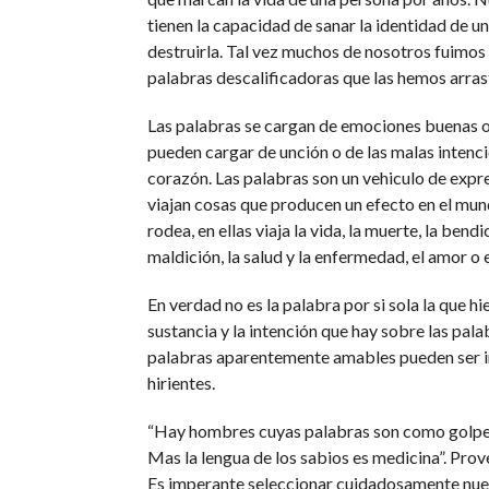
tienen la capacidad de sanar la identidad de u
destruirla. Tal vez muchos de nosotros fuimo
palabras descalificadoras que las hemos arras
Las palabras se cargan de emociones buenas o
pueden cargar de unción o de las malas intenc
corazón. Las palabras son un vehiculo de expre
viajan cosas que producen un efecto en el mu
rodea, en ellas viaja la vida, la muerte, la bendi
maldición, la salud y la enfermedad, el amor o e
En verdad no es la palabra por si sola la que hie
sustancia y la intención que hay sobre las pala
palabras aparentemente amables pueden ser i
hirientes.
“Hay hombres cuyas palabras son como golpe
Mas la lengua de los sabios es medicina”. Pro
Es imperante seleccionar cuidadosamente nues