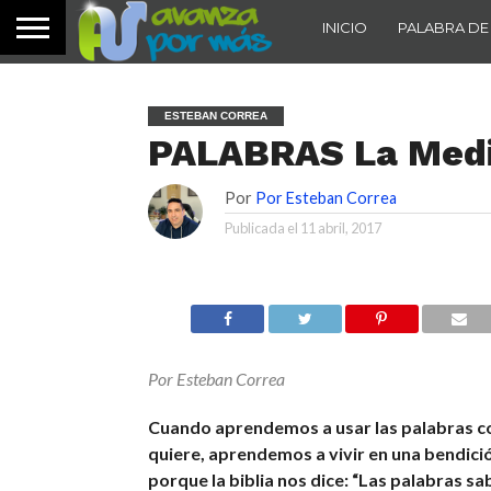
INICIO
PALABRA DE
ESTEBAN CORREA
PALABRAS La Medi
Por
Por Esteban Correa
Publicada el
11 abril, 2017
Por Esteban Correa
Cuando aprendemos a usar las palabras 
quiere, aprendemos a vivir en una bendici
porque la biblia nos dice: “Las palabras sa