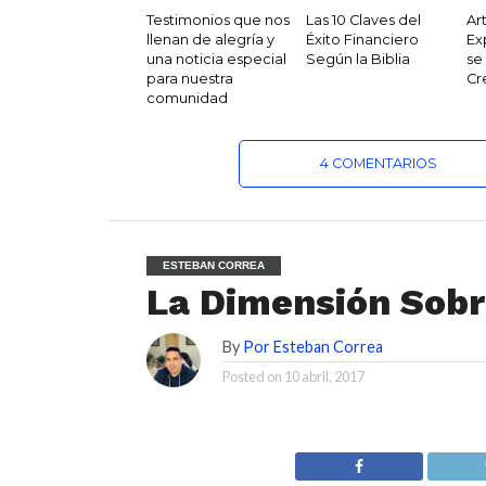
Testimonios que nos
Las 10 Claves del
Ar
llenan de alegría y
Éxito Financiero
Ex
una noticia especial
Según la Biblia
se
para nuestra
Cr
comunidad
4 COMENTARIOS
ESTEBAN CORREA
La Dimensión Sobr
By
Por Esteban Correa
Posted on
10 abril, 2017