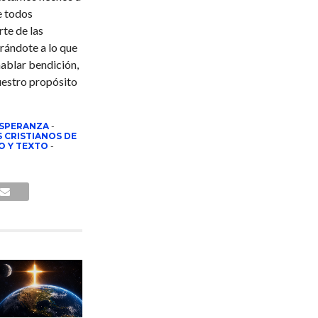
e todos
te de las
rándote a lo que
hablar bendición,
uestro propósito
ESPERANZA
-
 CRISTIANOS DE
O Y TEXTO
-