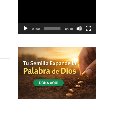
vídeo
00:00
08:18