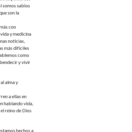
Si somos sabios
que son la
emás con
 vida y medicina
nas noticias,
s más difíciles
 Hablemos como
bendecir y vivir
 al alma y
ren a ellas en
en hablando vida,
el reino de Dios
s estamos hechos a