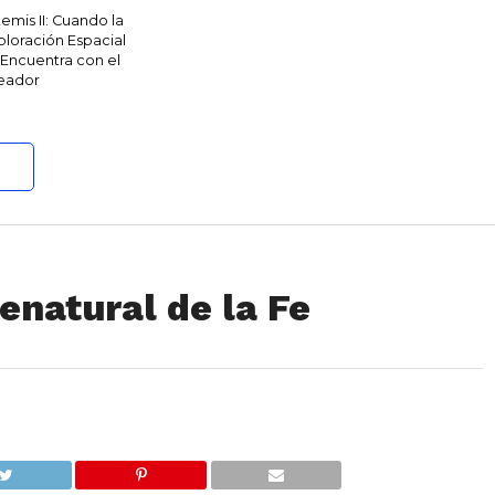
temis II: Cuando la
ploración Espacial
 Encuentra con el
eador
enatural de la Fe