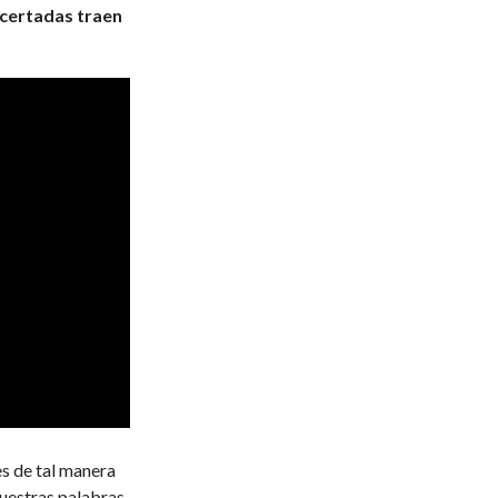
acertadas traen
es de tal manera
Nuestras palabras