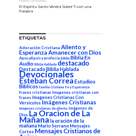
MARIO SERRANO
El Espíritu Santo Vendrá Sobre Ti con una
Palabra
ETIQUETAS
Aliento y
Adoración Cristiana
Esperanza
Amanecer con Dios
Biblia En
Apocalipsis y profecía
biblia
destacado
Audio
Biblia Hablada
Destacado Biblia Hablada
Devocionales
Esteban Correa
Estudios
Biblicos
Fe y Esperanza
Familia Cristiana
frases cristianas
Imagenes cristianas con
Imagenes Cristianas Con
frases
Imágenes Cristianas
Versículos
imágenes de
Imágenes cristianas de aliento
La Oracion de La
Dios
Mañana
la oración de la
mañana
Mario Serrano
Mensajes
Mensajes Cristianos de
Cortos