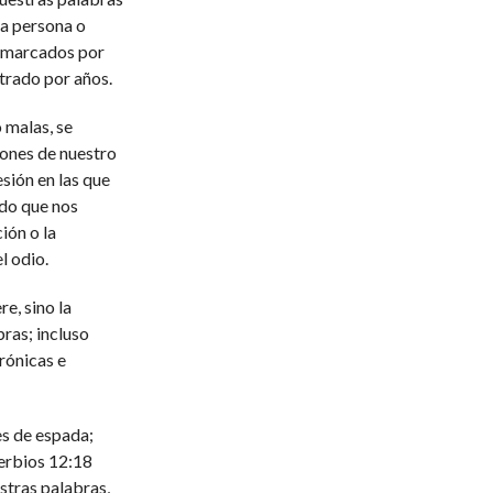
na persona o
s marcados por
trado por años.
 malas, se
iones de nuestro
sión en las que
ndo que nos
ción o la
l odio.
re, sino la
bras; incluso
rónicas e
s de espada;
verbios 12:18
tras palabras,