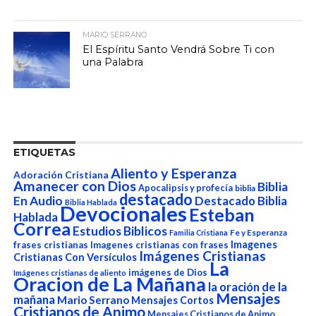
MARIO SERRANO
El Espíritu Santo Vendrá Sobre Ti con
una Palabra
ETIQUETAS
Aliento y Esperanza
Adoración Cristiana
Amanecer con Dios
Biblia
Apocalipsis y profecía
biblia
destacado
En Audio
Destacado Biblia
Biblia Hablada
Devocionales
Esteban
Hablada
Correa
Estudios Biblicos
Fe y Esperanza
Familia Cristiana
Imagenes
frases cristianas
Imagenes cristianas con frases
Imágenes Cristianas
Cristianas Con Versículos
La
imágenes de Dios
Imágenes cristianas de aliento
Oracion de La Mañana
la oración de la
Mensajes
mañana
Mario Serrano
Mensajes Cortos
Cristianos de Animo
Mensajes Cristianos de Animo,