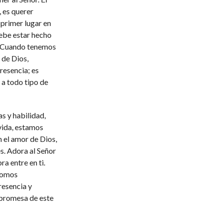
, es querer
 primer lugar en
debe estar hecho
s. Cuando tenemos
 de Dios,
resencia; es
a todo tipo de
s y habilidad,
vida, estamos
 el amor de Dios,
s. Adora al Señor
ra entre en ti.
 somos
resencia y
 promesa de este