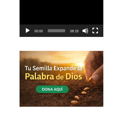
vídeo
00:00
08:18