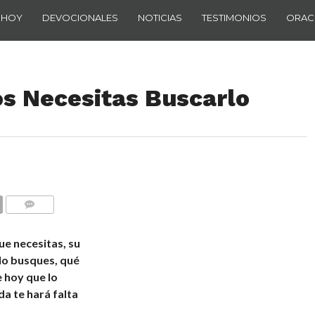
 HOY
DEVOCIONALES
NOTICIAS
TESTIMONIOS
ORAC
os Necesitas Buscarlo
COMENTARIOS
ue necesitas, su
 lo busques, qué
 hoy que lo
da te hará falta