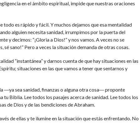
igencia en el ámbito espiritual, impide que nuestras oraciones
ue todo es rápido y fácil. Y muchos dejamos que esa mentalidad
uando alguien necesita sanidad, irrumpimos por la puerta del
ente y decimos: “¡Gloria a Dios!” y nos vamos. A veces no se
s, sé sano!” Pero a veces la situación demanda de otras cosas.
lidad “instantánea” y darnos cuenta de que hay situaciones en las
píritu; situaciones en las que vamos a tener que sentarnos y
vida ―ya sea sanidad, finanzas o alguna otra cosa― proponte
a tu Biblia. Lee todos los pasajes acerca de sanidad. Lee todos los
sas de Dios y de las bendiciones de Abraham.
avés de ellas y te ilumine en la situación que estás enfrentando. No
udríñala. Ten comunión con tu Padre por medio de ella y pídele que
rla. Con el tiempo, no te hará falta ningún bien.