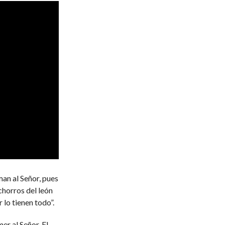
man al Señor, pues
chorros del león
 lo tienen todo”.
er al Señor. El