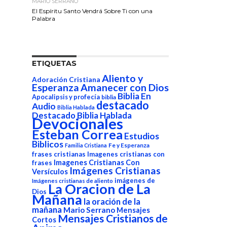
MARIO SERRANO
El Espíritu Santo Vendrá Sobre Ti con una
Palabra
ETIQUETAS
Aliento y
Adoración Cristiana
Esperanza
Amanecer con Dios
Biblia En
Apocalipsis y profecía
biblia
destacado
Audio
Biblia Hablada
Destacado Biblia Hablada
Devocionales
Esteban Correa
Estudios
Biblicos
Fe y Esperanza
Familia Cristiana
frases cristianas
Imagenes cristianas con
Imagenes Cristianas Con
frases
Imágenes Cristianas
Versículos
imágenes de
Imágenes cristianas de aliento
La Oracion de La
Dios
Mañana
la oración de la
mañana
Mario Serrano
Mensajes
Mensajes Cristianos de
Cortos