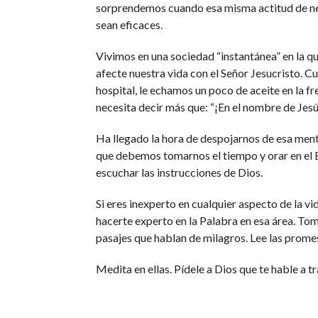
sorprendemos cuando esa misma actitud de negl
sean eficaces.
Vivimos en una sociedad “instantánea” en la q
afecte nuestra vida con el Señor Jesucristo. C
hospital, le echamos un poco de aceite en la fr
necesita decir más que: “¡En el nombre de Jesú
Ha llegado la hora de despojarnos de esa menta
que debemos tomarnos el tiempo y orar en el Es
escuchar las instrucciones de Dios.
Si eres inexperto en cualquier aspecto de la 
hacerte experto en la Palabra en esa área. Tom
pasajes que hablan de milagros. Lee las prome
Medita en ellas. Pídele a Dios que te hable a tr
digas cualquier cosa acerca de la Palabra; esc
te muestre cómo ser experto a la hora de aplica