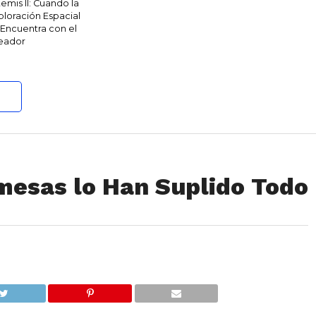
temis II: Cuando la
ploración Espacial
 Encuentra con el
eador
mesas lo Han Suplido Todo