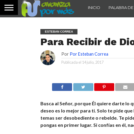
INICIO
PALABRA DE
ESTEBAN CORREA
Para Recibir de Di
Por
Por Esteban Correa
Publicada el
14 julio, 2017
Busca al Señor, porque Él quiere darte lo q
deseo es lo mejor para ti. Solo te pide que
temas ser desobediente o rebelde. Te pide
pongas en primer lugar. Si confías en él, na