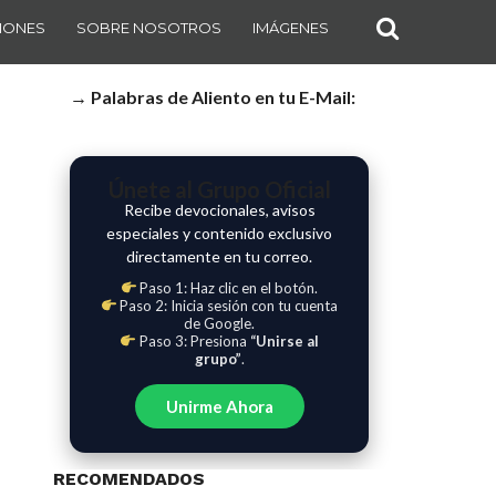
IONES
SOBRE NOSOTROS
IMÁGENES
→ Palabras de Aliento en tu E-Mail:
Únete al Grupo Oficial
Recibe devocionales, avisos
especiales y contenido exclusivo
directamente en tu correo.
Paso 1: Haz clic en el botón.
Paso 2: Inicia sesión con tu cuenta
de Google.
Paso 3: Presiona
“Unirse al
grupo”
.
Unirme Ahora
RECOMENDADOS