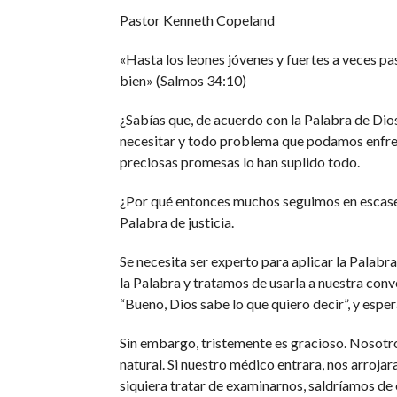
Pastor Kenneth Copeland
«Hasta los leones jóvenes y fuertes a veces pas
bien» (Salmos 34:10)
¿Sabías que, de acuerdo con la Palabra de Dio
necesitar y todo problema que podamos enfrent
preciosas promesas lo han suplido todo.
¿Por qué entonces muchos seguimos en escase
Palabra de justicia.
Se necesita ser experto para aplicar la Palab
la Palabra y tratamos de usarla a nuestra con
“Bueno, Dios sabe lo que quiero decir”, y esp
Sin embargo, tristemente es gracioso. Nosotro
natural. Si nuestro médico entrara, nos arrojara
siquiera tratar de examinarnos, saldríamos de 