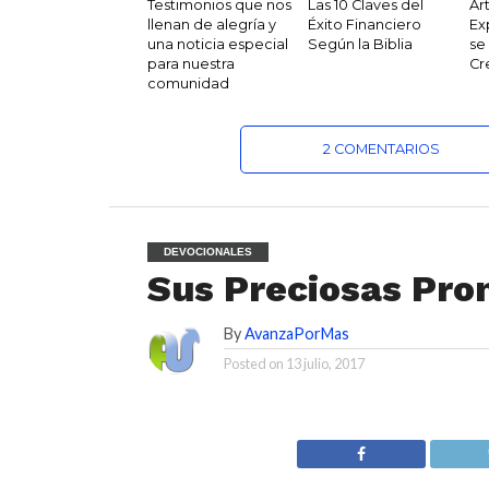
Testimonios que nos
Las 10 Claves del
Ar
llenan de alegría y
Éxito Financiero
Ex
una noticia especial
Según la Biblia
se
para nuestra
Cr
comunidad
2 COMENTARIOS
DEVOCIONALES
Sus Preciosas Pro
By
AvanzaPorMas
Posted on
13 julio, 2017