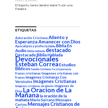
MARIO SERRANO
El Espíritu Santo Vendrá Sobre Ti con una
Palabra
ETIQUETAS
Aliento y
Adoración Cristiana
Esperanza
Amanecer con Dios
Biblia En
Apocalipsis y profecía
biblia
destacado
Audio
Biblia Hablada
Destacado Biblia Hablada
Devocionales
Esteban Correa
Estudios
Biblicos
Fe y Esperanza
Familia Cristiana
frases cristianas
Imagenes cristianas con
Imagenes Cristianas Con
frases
Imágenes Cristianas
Versículos
imágenes de
Imágenes cristianas de aliento
La Oracion de La
Dios
Mañana
la oración de la
mañana
Mario Serrano
Mensajes
Mensajes Cristianos de
Cortos