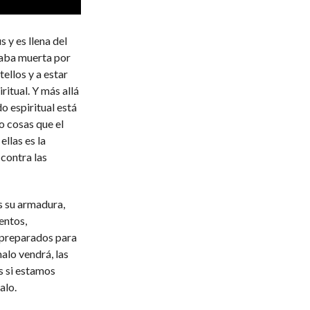
 y es llena del
staba muerta por
ellos y a estar
ritual. Y más allá
o espiritual está
 cosas que el
llas es la
 contra las
s su armadura,
entos,
r preparados para
malo vendrá, las
s si estamos
alo.