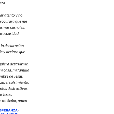
erza
ar atento y no
 procurara que me
 armas carnales.
de oscuridad.
y la declaración
da y declaro que
quiera destruirme.
i casa, mi familia
ombre de Jesús.
za, el sufrimiento,
entos destructivos
e Jesús.
ús mi Señor, amen
ESPERANZA
-
-
ESTUDIOS