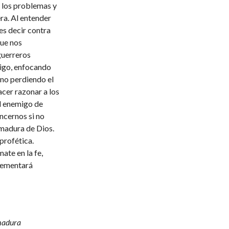
 los problemas y
ra. Al entender
es decir contra
ue nos
guerreros
igo, enfocando
 no perdiendo el
acer razonar a los
el enemigo de
ncernos si no
madura de Dios.
 profética.
ate en la fe,
crementará
rmadura