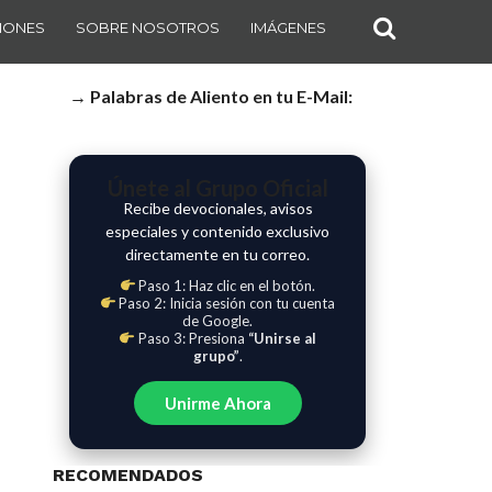
IONES
SOBRE NOSOTROS
IMÁGENES
→ Palabras de Aliento en tu E-Mail:
Únete al Grupo Oficial
Recibe devocionales, avisos
especiales y contenido exclusivo
directamente en tu correo.
Paso 1: Haz clic en el botón.
Paso 2: Inicia sesión con tu cuenta
de Google.
Paso 3: Presiona
“Unirse al
grupo”
.
Unirme Ahora
RECOMENDADOS