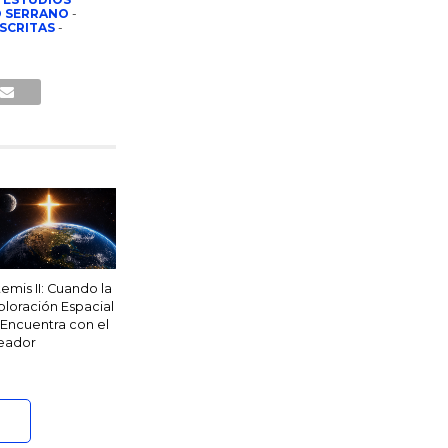
 SERRANO
-
SCRITAS
-
temis II: Cuando la
ploración Espacial
 Encuentra con el
eador