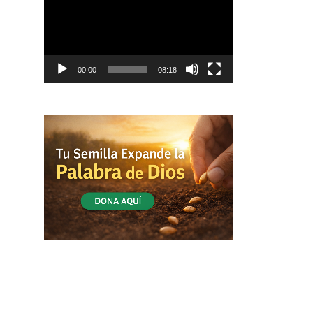
vídeo
00:00
08:18