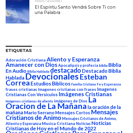
MARIO SERRANO
El Espíritu Santo Vendrá Sobre Ti con
una Palabra
ETIQUETAS
Aliento y Esperanza
Adoración Cristiana
Amanecer con Dios
Biblia
Apocalipsis y profecía
biblia
destacado
En Audio
Destacado Biblia
Biblia Hablada
Devocionales
Esteban
Hablada
Correa
Estudios Biblicos
Fe y Esperanza
Familia Cristiana
Imagenes
frases cristianas
Imagenes cristianas con frases
Imágenes Cristianas
Cristianas Con Versículos
La
imágenes de Dios
Imágenes cristianas de aliento
Oracion de La Mañana
la oración de la
Mensajes
mañana
Mario Serrano
Mensajes Cortos
Cristianos de Animo
Mensajes Cristianos de Animo,
Noticias
Aliento y Esperanza
Musica Cristiana
Noticias
Cristianas de Hoy en el Mundo de 2022