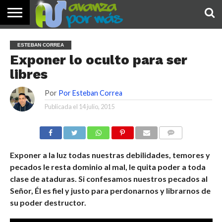
INICIO
PALABRA
DEVOCIONALES
NOTICIAS
TESTIMONIOS
ORACIONES
SOBRE
IMÁGENES
ESTEBAN CORREA
DE HOY
NOSOTROS
Exponer lo oculto para ser
libres
Por
Por Esteban Correa
Publicada el
14 julio, 2015
COMENTARIOS
Exponer a la luz todas nuestras debilidades, temores y
pecados le resta dominio al mal, le quita poder a toda
clase de ataduras. Si confesamos nuestros pecados al
Señor, Él es fiel y justo para perdonarnos y librarnos de
su poder destructor.