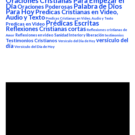
Oraciones Cristianas Para Empezar el
Dia
Palabra de Dios
Oraciones Poderosas
Para Hoy
Predicas Cristianas en Video,
Audio y Texto
Predicas Cristianas en Video, Audio y Texto
Prédicas Escritas
Predicas en Video
Reflexiones Cristianas cortas
Reflexiones cristianas de
Reflexiones en video
Sanidad Interior y liberación
Amor
testimonios
versículo del
Testimonios Cristianos
Versículo del Dia de Hoy
día
Versículo del Día de Hoy
Reproductor
de
vídeo