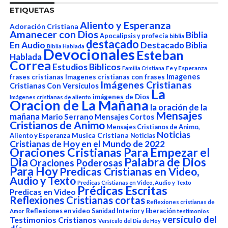
ETIQUETAS
Aliento y Esperanza
Adoración Cristiana
Amanecer con Dios
Biblia
Apocalipsis y profecía
biblia
destacado
En Audio
Destacado Biblia
Biblia Hablada
Devocionales
Esteban
Hablada
Correa
Estudios Biblicos
Fe y Esperanza
Familia Cristiana
Imagenes
frases cristianas
Imagenes cristianas con frases
Imágenes Cristianas
Cristianas Con Versículos
La
imágenes de Dios
Imágenes cristianas de aliento
Oracion de La Mañana
la oración de la
Mensajes
mañana
Mario Serrano
Mensajes Cortos
Cristianos de Animo
Mensajes Cristianos de Animo,
Noticias
Aliento y Esperanza
Musica Cristiana
Noticias
Cristianas de Hoy en el Mundo de 2022
Oraciones Cristianas Para Empezar el
Dia
Palabra de Dios
Oraciones Poderosas
Para Hoy
Predicas Cristianas en Video,
Audio y Texto
Predicas Cristianas en Video, Audio y Texto
Prédicas Escritas
Predicas en Video
Reflexiones Cristianas cortas
Reflexiones cristianas de
Reflexiones en video
Sanidad Interior y liberación
Amor
testimonios
versículo del
Testimonios Cristianos
Versículo del Dia de Hoy