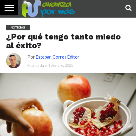
INICIO
PALABRA
DEVOCIONALES
NOTICIAS
TESTIMONIOS
ORACIONES
SOBRE
IMÁGENES
NOTICIAS
DE HOY
NOSOTROS
¿Por qué tengo tanto miedo
al éxito?
Por
Esteban Correa Editor
Publicada el
10 enero, 2023