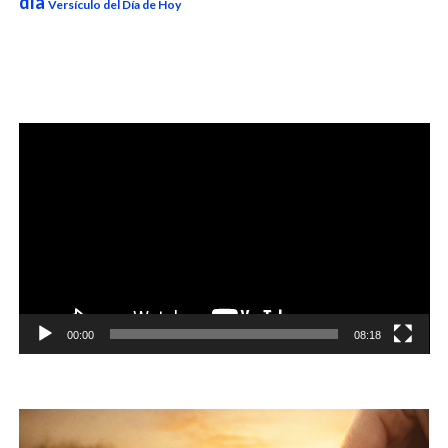
día
Versículo del Día de Hoy
Reproductor
de
vídeo
00:00
08:18