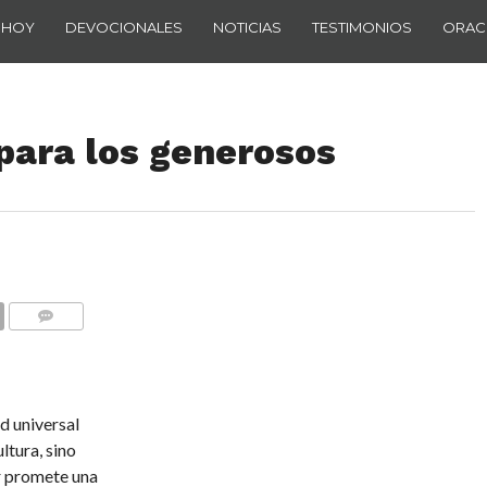
 HOY
DEVOCIONALES
NOTICIAS
TESTIMONIOS
ORAC
para los generosos
COMENTARIOS
d universal
ltura, sino
or promete una