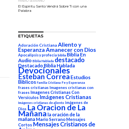
MARIO SERRANO
El Espíritu Santo Vendrá Sobre Ti con una
Palabra
ETIQUETAS
Aliento y
Adoración Cristiana
Esperanza
Amanecer con Dios
Biblia En
Apocalipsis y profecía
biblia
destacado
Audio
Biblia Hablada
Destacado Biblia Hablada
Devocionales
Esteban Correa
Estudios
Biblicos
Fe y Esperanza
Familia Cristiana
frases cristianas
Imagenes cristianas con
Imagenes Cristianas Con
frases
Imágenes Cristianas
Versículos
imágenes de
Imágenes cristianas de aliento
La Oracion de La
Dios
Mañana
la oración de la
mañana
Mario Serrano
Mensajes
Mensajes Cristianos de
Cortos