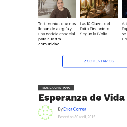
Testimonios que nos
Las 10 Claves del
Ar
llenan de alegría y
Éxito Financiero
Ex
una noticia especial
Según la Biblia
se
para nuestra
Cr
comunidad
2 COMENTARIOS
MÚSICA CRISTIANA
Esperanza de Vida
By
Erica Correa
Posted on
30 abril, 2015