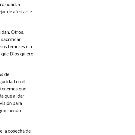
rosidad, a
ejar de aferrarse
 dan. Otros,
 sacrificar
sus temores o a
 que Dios quiere
os de
uridad en el
e tenemos que
da que al dar
isión para
guir siendo
e la cosecha de