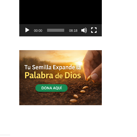
vídeo
00:00
08:18