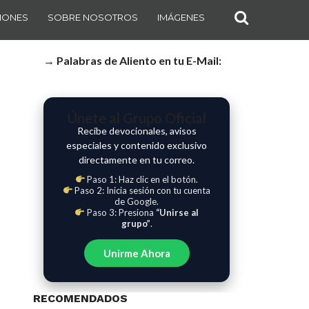
IONES
SOBRE NOSOTROS
IMÁGENES
→ Palabras de Aliento en tu E-Mail:
Únete al Grupo Oficial
Recibe devocionales, avisos
especiales y contenido exclusivo
directamente en tu correo.
Paso 1: Haz clic en el botón.
Paso 2: Inicia sesión con tu cuenta
de Google.
Paso 3: Presiona
“Unirse al
grupo”
.
Unirme Ahora
RECOMENDADOS