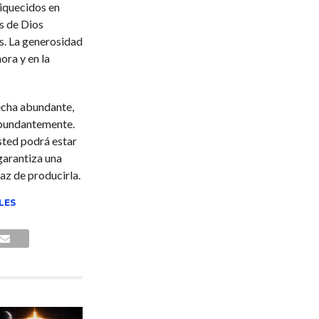
riquecidos en
as de Dios
s. La generosidad
ora y en la
echa abundante,
abundantemente.
usted podrá estar
garantiza una
az de producirla.
LES