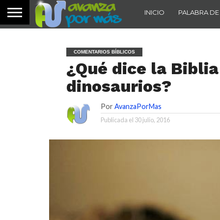
INICIO
PALABRA DE
COMENTARIOS BÍBLICOS
¿Qué dice la Biblia
dinosaurios?
Por
AvanzaPorMas
Publicada el
30 julio, 2016