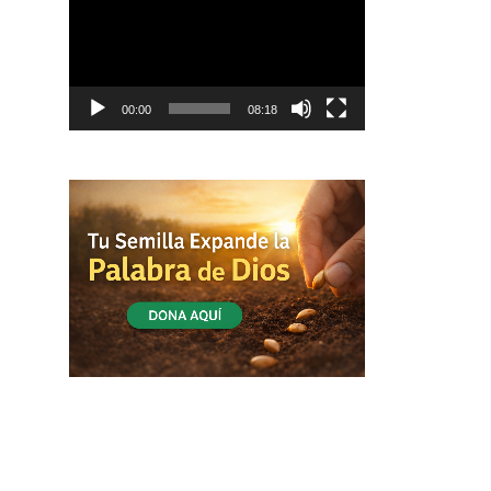
vídeo
00:00
08:18