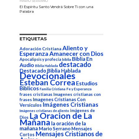
MARIO SERRANO
El Espíritu Santo Vendrá Sobre Ti con una
Palabra
ETIQUETAS
Aliento y
Adoración Cristiana
Esperanza
Amanecer con Dios
Biblia En
Apocalipsis y profecía
biblia
destacado
Audio
Biblia Hablada
Destacado Biblia Hablada
Devocionales
Esteban Correa
Estudios
Biblicos
Fe y Esperanza
Familia Cristiana
frases cristianas
Imagenes cristianas con
Imagenes Cristianas Con
frases
Imágenes Cristianas
Versículos
imágenes de
Imágenes cristianas de aliento
La Oracion de La
Dios
Mañana
la oración de la
mañana
Mario Serrano
Mensajes
Mensajes Cristianos de
Cortos