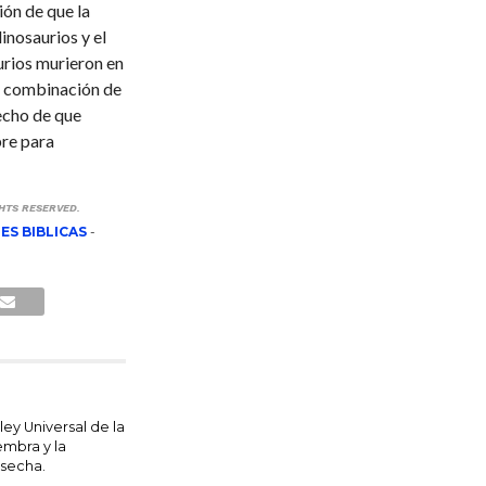
ón de que la
inosaurios y el
rios murieron en
a combinación de
echo de que
re para
GHTS RESERVED.
ES BIBLICAS
-
ley Universal de la
embra y la
secha.