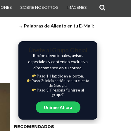
IONES
SOBRE NOSOTROS
IMÁGENES
→ Palabras de Aliento en tu E-Mail:
Únete al Grupo Oficial
Recibe devocionales, avisos
especiales y contenido exclusivo
directamente en tu correo.
Paso 1: Haz clic en el botón.
Paso 2: Inicia sesión con tu cuenta
de Google.
Paso 3: Presiona
“Unirse al
grupo”
.
Unirme Ahora
RECOMENDADOS