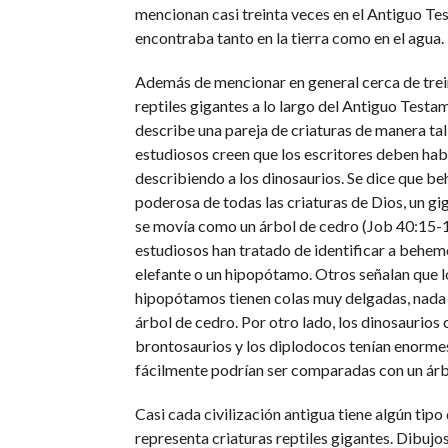
mencionan casi treinta veces en el Antiguo Te
encontraba tanto en la tierra como en el agua.
Además de mencionar en general cerca de trei
reptiles gigantes a lo largo del Antiguo Testam
describe una pareja de criaturas de manera tal
estudiosos creen que los escritores deben ha
describiendo a los dinosaurios. Se dice que b
poderosa de todas las criaturas de Dios, un gi
se movía como un árbol de cedro (Job 40:15-
estudiosos han tratado de identificar a behe
elefante o un hipopótamo. Otros señalan que lo
hipopótamos tienen colas muy delgadas, nad
árbol de cedro. Por otro lado, los dinosaurios
brontosaurios y los diplodocos tenían enormes
fácilmente podrían ser comparadas con un árb
Casi cada civilización antigua tiene algún tipo
representa criaturas reptiles gigantes. Dibujo