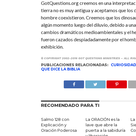
GotQuestions.org creemos en una interpretaci
tierra no es muy antigua y aceptamos que los d
hombre coexistieron. Creemos que los dinosau
algún momento luego del diluvio, debido a un
cambios dramáticos medioambientales y el h
fueron cazados despiadadamente por el homb
exhibición.
© COPYRIGHT 2002-2016 GOT QUESTIONS MINISTRIES – ALL RI
PUBLICACIONES RELACIONADAS:
CURIOSIDAD
QUE DICE LA BIBLIA
RECOMENDADO PARA TI
Salmo 128 con
La ORACIÓN es la
La 
Explicación y
lave que abre la
Si
Oración Poderosa
puerta a la sabiduría
Co
y liberación.