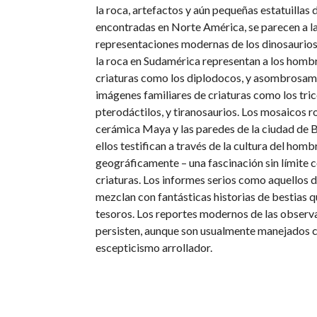
la roca, artefactos y aún pequeñas estatuillas d
encontradas en Norte América, se parecen a l
representaciones modernas de los dinosaurios.
la roca en Sudamérica representan a los hom
criaturas como los diplodocos, y asombrosame
imágenes familiares de criaturas como los tri
pterodáctilos, y tiranosaurios. Los mosaicos r
cerámica Maya y las paredes de la ciudad de B
ellos testifican a través de la cultura del homb
geográficamente – una fascinación sin límite 
criaturas. Los informes serios como aquellos 
mezclan con fantásticas historias de bestias 
tesoros. Los reportes modernos de las observ
persisten, aunque son usualmente manejados 
escepticismo arrollador.