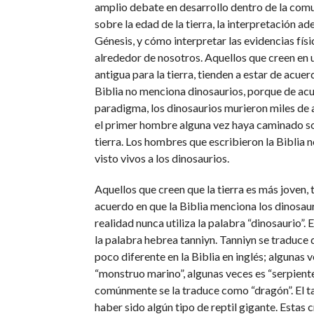
amplio debate en desarrollo dentro de la comu
sobre la edad de la tierra, la interpretación a
Génesis, y cómo interpretar las evidencias fís
alrededor de nosotros. Aquellos que creen en 
antigua para la tierra, tienden a estar de acuer
Biblia no menciona dinosaurios, porque de ac
paradigma, los dinosaurios murieron miles de 
el primer hombre alguna vez haya caminado sob
tierra. Los hombres que escribieron la Biblia 
visto vivos a los dinosaurios.
Aquellos que creen que la tierra es más joven, 
acuerdo en que la Biblia menciona los dinosau
realidad nunca utiliza la palabra “dinosaurio”. En
la palabra hebrea tanniyn. Tanniyn se traduce
poco diferente en la Biblia en inglés; algunas 
“monstruo marino”, algunas veces es “serpient
comúnmente se la traduce como “dragón”. El t
haber sido algún tipo de reptil gigante. Estas c