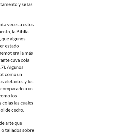
stamento y se las
nta veces a estos
ento, la Biblia
, que algunos
ber estado
ehemot era la más
gante cuya cola
17). Algunos
mot como un
s elefantes y los
a comparado a un
 como los
 colas las cuales
ol de cedro.
 de arte que
s o tallados sobre