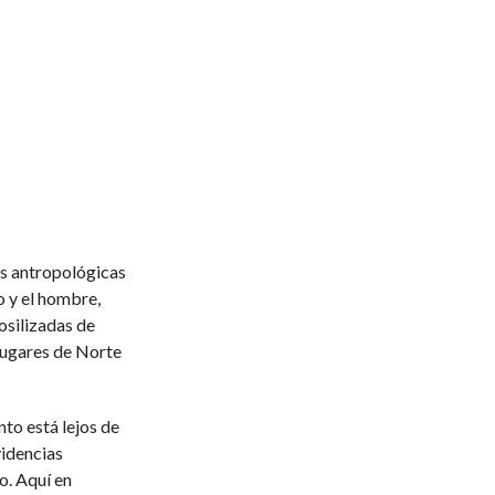
as antropológicas
o y el hombre,
fosilizadas de
lugares de Norte
nto está lejos de
videncias
o. Aquí en