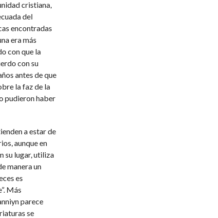
nidad cristiana,
decuada del
icas encontradas
una era más
do con que la
uerdo con su
años antes de que
re la faz de la
no pudieron haber
tienden a estar de
rios, aunque en
 su lugar, utiliza
 de manera un
veces es
e”. Más
anniyn parece
riaturas se