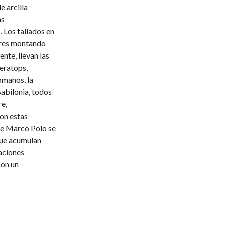
e arcilla
as
 Los tallados en
bres montando
nte, llevan las
ceratops,
omanos, la
abilonia, todos
re,
con estas
de Marco Polo se
que acumulan
aciones
con un