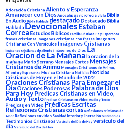
ETIQUETAS
Aliento y Esperanza
Adoración Cristiana
Amanecer con Dios
Biblia
Apocalipsis y profecía
biblia
destacado
En Audio
Destacado Biblia
Biblia Hablada
Devocionales
Esteban
Hablada
Correa
Estudios Biblicos
Fe y Esperanza
Familia Cristiana
Imagenes
frases cristianas
Imagenes cristianas con frases
Imágenes Cristianas
Cristianas Con Versículos
La
imágenes de Dios
Imágenes cristianas de aliento
Oracion de La Mañana
la oración de la
Mensajes
mañana
Mario Serrano
Mensajes Cortos
Cristianos de Animo
Mensajes Cristianos de Animo,
Noticias
Aliento y Esperanza
Musica Cristiana
Noticias
Cristianas de Hoy en el Mundo de 2022
Oraciones Cristianas Para Empezar el
Dia
Palabra de Dios
Oraciones Poderosas
Para Hoy
Predicas Cristianas en Video,
Audio y Texto
Predicas Cristianas en Video, Audio y Texto
Prédicas Escritas
Predicas en Video
Reflexiones Cristianas cortas
Reflexiones cristianas de
Reflexiones en video
Sanidad Interior y liberación
Amor
testimonios
versículo del
Testimonios Cristianos
Versículo del Dia de Hoy
día
Versículo del Día de Hoy