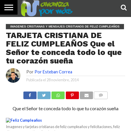
INICIO
PALABRA
DEVOCIONALES
NOTICIAS
TESTIMONIOS
ORACIONES
SOBRE
IMÁGENES
IMAGENES CRISTIANAS Y MENSAJES CRISTIANOS DE FELIZ CUMPLEAÑOS
DE HOY
NOSOTROS
TARJETA CRISTIANA DE
FELIZ CUMPLEAÑOS Que el
Señor te conceda todo lo que
tu corazón sueña
Por
Por Esteban Correa
Publicada el
28 noviembre, 2014
COMENTARIOS
Que el Señor te conceda todo lo que tu corazón sueña
Imagenes y tarjetas cristianas de feliz cumpleaños y felicitaciones, feliz