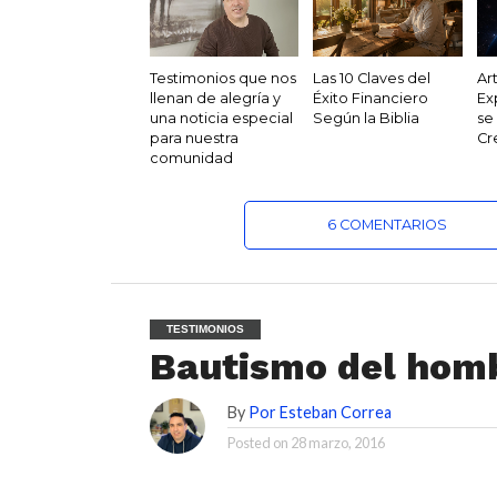
Testimonios que nos
Las 10 Claves del
Ar
llenan de alegría y
Éxito Financiero
Ex
una noticia especial
Según la Biblia
se
para nuestra
Cr
comunidad
6 COMENTARIOS
TESTIMONIOS
Bautismo del homb
By
Por Esteban Correa
Posted on
28 marzo, 2016