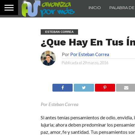
INICIO
PALABRA DE
ESTEBAN CORREA
¿Que Hay En Tus Í
Por
Por Esteban Correa
Publicada el
29 marzo, 2016
Por Esteban Correa
Si antes tenías pensamientos de odio, envidia, 
lujuria; ahora deben predominar los pensamie
paz, amor, fe y santidad. Tus pensamientos so