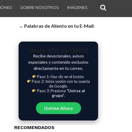
IONES
SOBRE NOSOTROS
IMÁGENES
→ Palabras de Aliento en tu E-Mail:
Únete al Grupo Oficial
Recibe devocionales, avisos
especiales y contenido exclusivo
directamente en tu correo.
Paso 1: Haz clic en el botón.
Paso 2: Inicia sesión con tu cuenta
de Google.
Paso 3: Presiona
“Unirse al
grupo”
.
Unirme Ahora
RECOMENDADOS