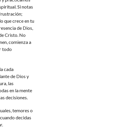
iritual. Si notas
rustración;
o que crece en tu
resencia de Dios,
de Cristo. No
nen, comienza a
r todo
la cada
lante de Dios y
ra, las
todas en la mente
ras decisiones.
uales, temores o
, cuando decidas
r.