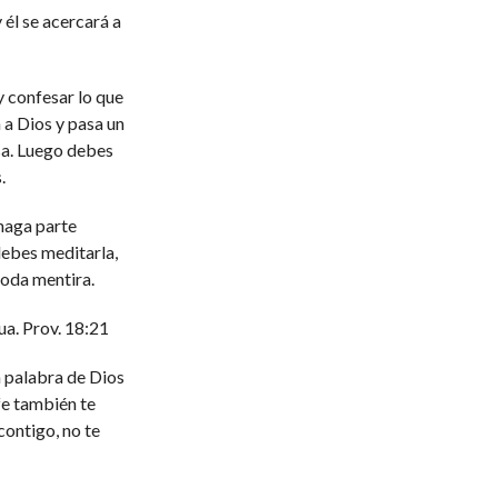
 él se acercará a
y confesar lo que
n a Dios y pasa un
sa. Luego debes
.
 haga parte
debes meditarla,
toda mentira.
ua. Prov. 18:21
 palabra de Dios
fe también te
contigo, no te