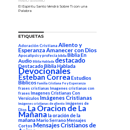
MARIO SERRANO
El Espíritu Santo Vendrá Sobre Ti con una
Palabra
ETIQUETAS
Aliento y
Adoración Cristiana
Esperanza
Amanecer con Dios
Biblia En
Apocalipsis y profecía
biblia
destacado
Audio
Biblia Hablada
Destacado Biblia Hablada
Devocionales
Esteban Correa
Estudios
Biblicos
Fe y Esperanza
Familia Cristiana
frases cristianas
Imagenes cristianas con
Imagenes Cristianas Con
frases
Imágenes Cristianas
Versículos
imágenes de
Imágenes cristianas de aliento
La Oracion de La
Dios
Mañana
la oración de la
mañana
Mario Serrano
Mensajes
Mensajes Cristianos de
Cortos