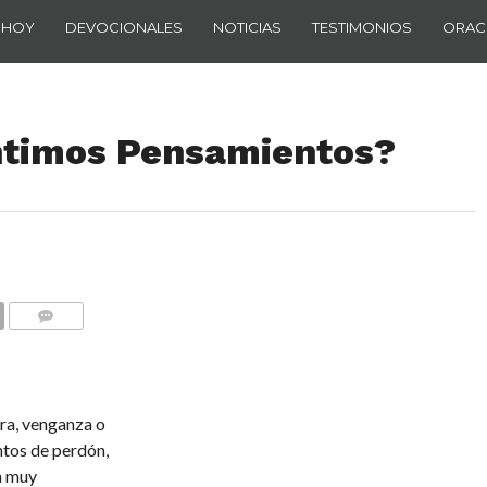
 HOY
DEVOCIONALES
NOTICIAS
TESTIMONIOS
ORAC
ntimos Pensamientos?
COMENTARIOS
ira, venganza o
ntos de perdón,
n muy