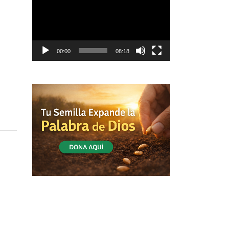
vídeo
00:00
08:18