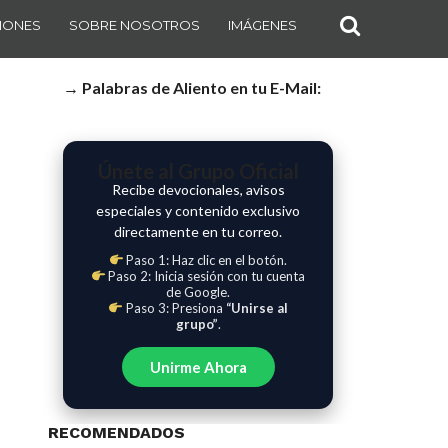
IONES
SOBRE NOSOTROS
IMÁGENES
→ Palabras de Aliento en tu E-Mail:
Únete al Grupo Oficial
Recibe devocionales, avisos
especiales y contenido exclusivo
directamente en tu correo.
Paso 1: Haz clic en el botón.
Paso 2: Inicia sesión con tu cuenta
de Google.
Paso 3: Presiona
“Unirse al
grupo”
.
Unirme Ahora
RECOMENDADOS