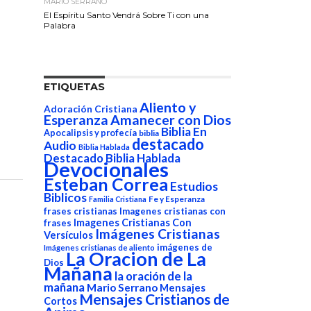
MARIO SERRANO
El Espíritu Santo Vendrá Sobre Ti con una
Palabra
ETIQUETAS
Aliento y
Adoración Cristiana
Esperanza
Amanecer con Dios
Biblia En
Apocalipsis y profecía
biblia
destacado
Audio
Biblia Hablada
Destacado Biblia Hablada
Devocionales
Esteban Correa
Estudios
Biblicos
Fe y Esperanza
Familia Cristiana
frases cristianas
Imagenes cristianas con
Imagenes Cristianas Con
frases
Imágenes Cristianas
Versículos
imágenes de
Imágenes cristianas de aliento
La Oracion de La
Dios
Mañana
la oración de la
mañana
Mario Serrano
Mensajes
Mensajes Cristianos de
Cortos