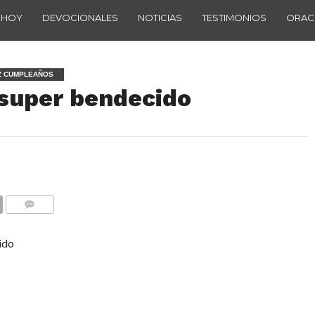
 HOY
DEVOCIONALES
NOTICIAS
TESTIMONIOS
ORAC
IZ CUMPLEAÑOS
 super bendecido
COMENTARIOS
ido