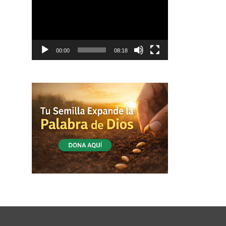
vídeo
00:00
08:18