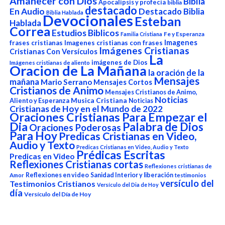
Amanecer con Dios
Biblia
Apocalipsis y profecía
biblia
destacado
En Audio
Destacado Biblia
Biblia Hablada
Devocionales
Esteban
Hablada
Correa
Estudios Biblicos
Fe y Esperanza
Familia Cristiana
Imagenes
frases cristianas
Imagenes cristianas con frases
Imágenes Cristianas
Cristianas Con Versículos
La
imágenes de Dios
Imágenes cristianas de aliento
Oracion de La Mañana
la oración de la
Mensajes
mañana
Mario Serrano
Mensajes Cortos
Cristianos de Animo
Mensajes Cristianos de Animo,
Noticias
Aliento y Esperanza
Musica Cristiana
Noticias
Cristianas de Hoy en el Mundo de 2022
Oraciones Cristianas Para Empezar el
Dia
Palabra de Dios
Oraciones Poderosas
Para Hoy
Predicas Cristianas en Video,
Audio y Texto
Predicas Cristianas en Video, Audio y Texto
Prédicas Escritas
Predicas en Video
Reflexiones Cristianas cortas
Reflexiones cristianas de
Reflexiones en video
Sanidad Interior y liberación
Amor
testimonios
versículo del
Testimonios Cristianos
Versículo del Dia de Hoy
día
Versículo del Día de Hoy