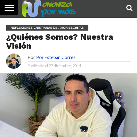
INICIO
PALABRA
DEVOCIONALES
NOTICIAS
TESTIMONIOS
ORACIONES
SOBRE
IMÁGENES
REFLEXIONES CRISTIANAS DE AMOR ESCRITAS
DE HOY
NOSOTROS
¿Quiénes Somos? Nuestra
Visión
Por
Por Esteban Correa
Publicada el
27 diciembre, 2014