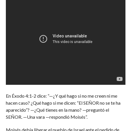
En Éxodo 4:1-2 dice: “—¿Y qué hago si no me creen ni me
hacen caso? ¿Qué hago si me dicen: “El SEÑOR no se te ha
aparecido”? —¿Qué tienes en la mano? —preguntó el
SEÑOR. —Una vara —respondió Moisés”.
Moisés debía liberar el pueblo de Israel ante el pedido de