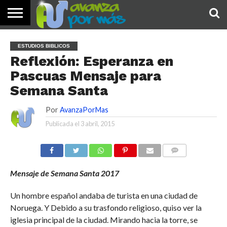
INICIO
PALABRA
DEVOCIONALES
NOTICIAS
TESTIMONIOS
ORACIONES
SOBRE
IMÁGENES
ESTUDIOS BIBLICOS
DE HOY
NOSOTROS
Reflexión: Esperanza en
Pascuas Mensaje para
Semana Santa
Por
AvanzaPorMas
Publicada el
3 abril, 2015
COMENTARIOS
Mensaje de Semana Santa 2017
Un hombre español andaba de turista en una ciudad de
Noruega. Y Debido a su trasfondo religioso, quiso ver la
iglesia principal de la ciudad. Mirando hacia la torre, se