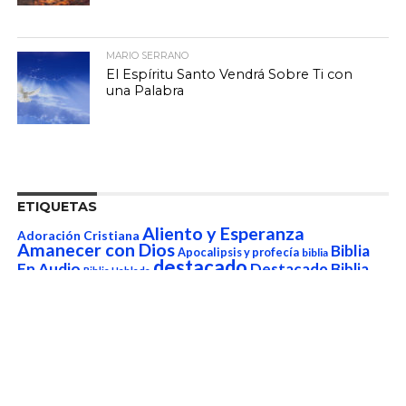
MARIO SERRANO
El Espíritu Santo Vendrá Sobre Ti con
una Palabra
ETIQUETAS
Aliento y Esperanza
Adoración Cristiana
Amanecer con Dios
Biblia
Apocalipsis y profecía
biblia
destacado
En Audio
Destacado Biblia
Biblia Hablada
Devocionales
Esteban
Hablada
Correa
Estudios Biblicos
Fe y Esperanza
Familia Cristiana
Imagenes
frases cristianas
Imagenes cristianas con frases
Imágenes Cristianas
Cristianas Con Versículos
La
imágenes de Dios
Imágenes cristianas de aliento
Oracion de La Mañana
la oración de la
Mensajes
mañana
Mario Serrano
Mensajes Cortos