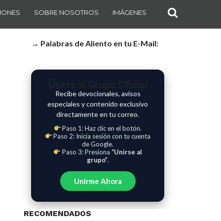
IONES
SOBRE NOSOTROS
IMÁGENES
→ Palabras de Aliento en tu E-Mail:
Únete al Grupo Oficial
Recibe devocionales, avisos
especiales y contenido exclusivo
directamente en tu correo.
Paso 1: Haz clic en el botón.
Paso 2: Inicia sesión con tu cuenta
de Google.
Paso 3: Presiona
“Unirse al
grupo”
.
Unirme Ahora
RECOMENDADOS