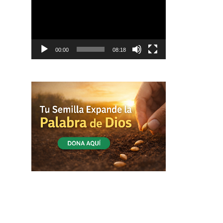
vídeo
00:00
08:18