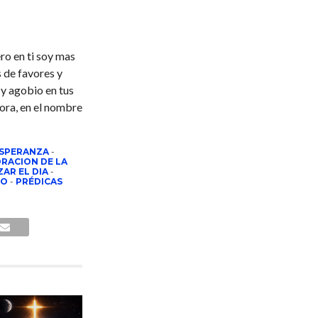
ero en ti soy mas
s de favores y
 y agobio en tus
hora, en el nombre
ESPERANZA
-
ORACION DE LA
AR EL DIA
-
TO
-
PRÉDICAS