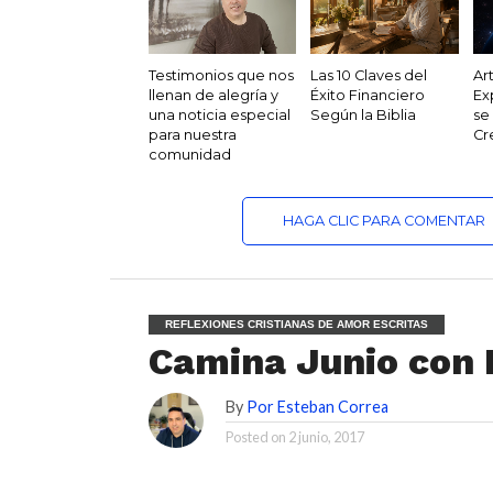
Testimonios que nos
Las 10 Claves del
Ar
llenan de alegría y
Éxito Financiero
Ex
una noticia especial
Según la Biblia
se
para nuestra
Cr
comunidad
HAGA CLIC PARA COMENTAR
REFLEXIONES CRISTIANAS DE AMOR ESCRITAS
Camina Junio con 
By
Por Esteban Correa
Posted on
2 junio, 2017