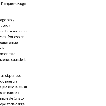
. Porque mi yugo
o agobio y
u ayuda
e lo buscan como
esas. Por eso en
poner en sus
 la
 amor está
razones cuando la
.
ras si, por eso
do nuestra
a presencia, en su
as en nuestro
angre de Cristo
dejar toda carga.