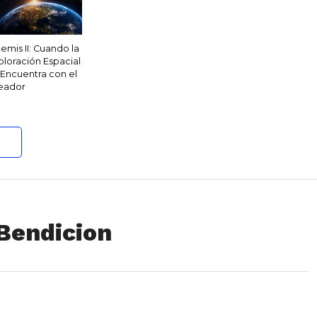
temis II: Cuando la
ploración Espacial
 Encuentra con el
eador
Bendicion