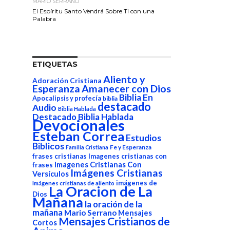
MARIO SERRANO
El Espíritu Santo Vendrá Sobre Ti con una
Palabra
ETIQUETAS
Aliento y
Adoración Cristiana
Esperanza
Amanecer con Dios
Biblia En
Apocalipsis y profecía
biblia
destacado
Audio
Biblia Hablada
Destacado Biblia Hablada
Devocionales
Esteban Correa
Estudios
Biblicos
Fe y Esperanza
Familia Cristiana
frases cristianas
Imagenes cristianas con
Imagenes Cristianas Con
frases
Imágenes Cristianas
Versículos
imágenes de
Imágenes cristianas de aliento
La Oracion de La
Dios
Mañana
la oración de la
mañana
Mario Serrano
Mensajes
Mensajes Cristianos de
Cortos