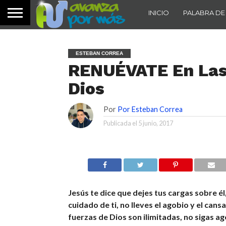
INICIO
PALABRA DE
ESTEBAN CORREA
RENUÉVATE En Las
Dios
Por
Por Esteban Correa
Publicada el
5 junio, 2017
Jesús te dice que dejes tus cargas sobre él
cuidado de ti, no lleves el agobio y el cans
fuerzas de Dios son ilimitadas, no sigas 