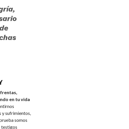
gría,
sario
 de
chas
Y
frentas,
ando en tu vida
entirnos
y sufrimientos,
a prueba somos
 testigos