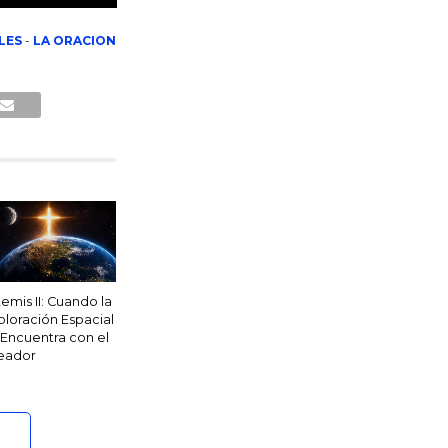
LES
-
LA ORACION
temis II: Cuando la
ploración Espacial
 Encuentra con el
eador