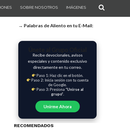
IONES
SOBRE NOSOTROS
IMÁGENES
→ Palabras de Aliento en tu E-Mail:
Únete al Grupo Oficial
Recibe devocionales, avisos
especiales y contenido exclusivo
directamente en tu correo.
Paso 1: Haz clic en el botón.
Paso 2: Inicia sesión con tu cuenta
de Google.
Paso 3: Presiona
“Unirse al
grupo”
.
Unirme Ahora
RECOMENDADOS