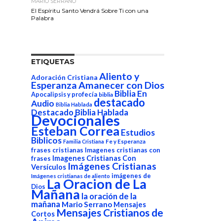
MARIO SERRANO
El Espíritu Santo Vendrá Sobre Ti con una
Palabra
ETIQUETAS
Aliento y
Adoración Cristiana
Esperanza
Amanecer con Dios
Biblia En
Apocalipsis y profecía
biblia
destacado
Audio
Biblia Hablada
Destacado Biblia Hablada
Devocionales
Esteban Correa
Estudios
Biblicos
Fe y Esperanza
Familia Cristiana
frases cristianas
Imagenes cristianas con
Imagenes Cristianas Con
frases
Imágenes Cristianas
Versículos
imágenes de
Imágenes cristianas de aliento
La Oracion de La
Dios
Mañana
la oración de la
mañana
Mario Serrano
Mensajes
Mensajes Cristianos de
Cortos