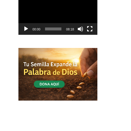
vídeo
00:00
08:18