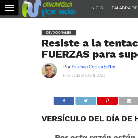
INICIO
PALABRA DE
DEVOCIONALES
Resiste a la tenta
FUERZAS para supe
Por
Esteban Correa Editor
Publicada el
6 abril, 2023
VERSÍCULO DEL DÍA DE 
P
or esta razón están