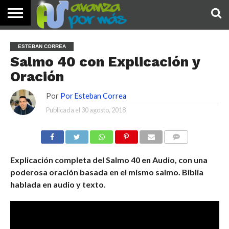
INICIO
PALABRA
DEVOCIONALES
NOTICIAS
TESTIMONIOS
ORACIONES
SOBRE
IMÁGENES
ESTEBAN CORREA
DE HOY
NOSOTROS
Salmo 40 con Explicación y
Oración
Por
Por Esteban Correa
Publicada el
30 agosto, 2018
COMENTARIOS
Explicación completa del Salmo 40 en Audio, con una
poderosa oración basada en el mismo salmo. Biblia
hablada en audio y texto.