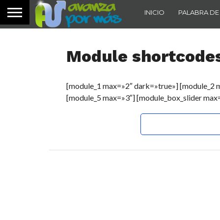
INICIO
PALABRA DE
Module shortcode
[module_1 max=»2″ dark=»true»] [module_2 
[module_5 max=»3″] [module_box_slider max