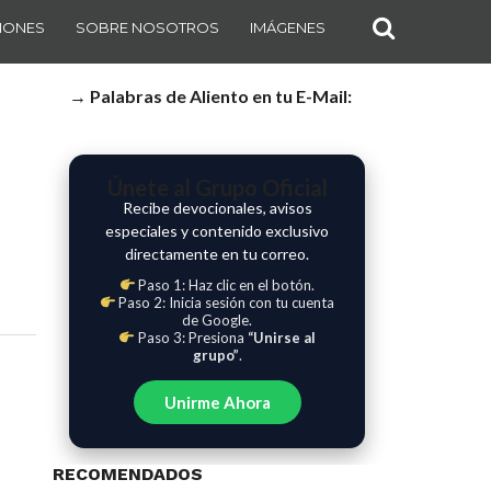
IONES
SOBRE NOSOTROS
IMÁGENES
→ Palabras de Aliento en tu E-Mail:
Únete al Grupo Oficial
Recibe devocionales, avisos
especiales y contenido exclusivo
directamente en tu correo.
Paso 1: Haz clic en el botón.
Paso 2: Inicia sesión con tu cuenta
de Google.
Paso 3: Presiona
“Unirse al
grupo”
.
Unirme Ahora
RECOMENDADOS