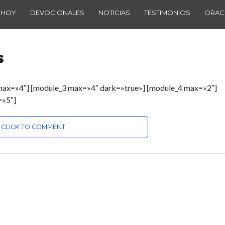
 HOY
DEVOCIONALES
NOTICIAS
TESTIMONIOS
ORAC
s
max=»4″] [module_3 max=»4″ dark=»true»] [module_4 max=»2″]
=»5″]
CLICK TO COMMENT