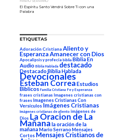
MARIO SERRANO
El Espíritu Santo Vendrá Sobre Ti con una
Palabra
ETIQUETAS
Aliento y
Adoración Cristiana
Esperanza
Amanecer con Dios
Biblia En
Apocalipsis y profecía
biblia
destacado
Audio
Biblia Hablada
Destacado Biblia Hablada
Devocionales
Esteban Correa
Estudios
Biblicos
Fe y Esperanza
Familia Cristiana
frases cristianas
Imagenes cristianas con
Imagenes Cristianas Con
frases
Imágenes Cristianas
Versículos
imágenes de
Imágenes cristianas de aliento
La Oracion de La
Dios
Mañana
la oración de la
mañana
Mario Serrano
Mensajes
Mensajes Cristianos de
Cortos