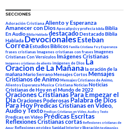
SECCIONES
Aliento y Esperanza
Adoración Cristiana
Amanecer con Dios
Biblia
Apocalipsis y profecía
biblia
destacado
En Audio
Destacado Biblia
Biblia Hablada
Devocionales
Esteban
Hablada
Correa
Estudios Biblicos
Fe y Esperanza
Familia Cristiana
Imagenes
frases cristianas
Imagenes cristianas con frases
Imágenes Cristianas
Cristianas Con Versículos
La
imágenes de Dios
Imágenes cristianas de aliento
Oracion de La Mañana
la oración de la
Mensajes
mañana
Mario Serrano
Mensajes Cortos
Cristianos de Animo
Mensajes Cristianos de Animo,
Noticias
Aliento y Esperanza
Musica Cristiana
Noticias
Cristianas de Hoy en el Mundo de 2022
Oraciones Cristianas Para Empezar el
Dia
Palabra de Dios
Oraciones Poderosas
Para Hoy
Predicas Cristianas en Video,
Audio y Texto
Predicas Cristianas en Video, Audio y Texto
Prédicas Escritas
Predicas en Video
Reflexiones Cristianas cortas
Reflexiones cristianas de
Reflexiones en video
Sanidad Interior y liberación
Amor
testimonios