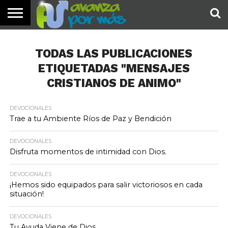
INICIO
PALABRA
DEVOCIONALES
NOTICIAS
TESTIMONIOS
ORACIONES
SOBRE
IMÁGENES
DE HOY
NOSOTROS
TODAS LAS PUBLICACIONES
ETIQUETADAS "MENSAJES
CRISTIANOS DE ANIMO"
DEVOCIONALES
Trae a tu Ambiente Ríos de Paz y Bendición
DEVOCIONALES
Disfruta momentos de intimidad con Dios.
DEVOCIONALES
¡Hemos sido equipados para salir victoriosos en cada
situación!
DEVOCIONALES
Tu Ayuda Viene de Dios