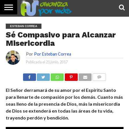
INICIO
PALABRA
DEVOCIONALES
NOTICIAS
TESTIMONIOS
ORACIONES
SOBRE
IMÁGENES
ESTEBAN CORREA
DE HOY
NOSOTROS
Sé Compasivo para Alcanzar
Misericordia
Por
Por Esteban Correa
Publicada el
21 junio, 2017
COMENTARIOS
El Señor derramará de su amor por el Espíritu Santo
para llenarte de compasión por los demás. Cuanto más
seas lleno de la presencia de Dios, más la misericordia
de Dios se extenderá en todas las áreas de tu vida,
trayendo perdón y bendición.