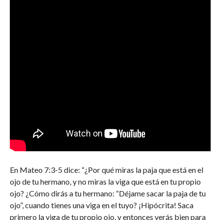
En Mateo 7:3-5 dice: “¿Por qué miras la paja que está en el
ojo de tu hermano, y no miras la viga que está en tu propio
ojo? ¿Cómo dirás a tu hermano: “Déjame sacar la paja de tu
ojo”, cuando tienes una viga en el tuyo? ¡Hipócrita! Saca
primero la viga de tu propio ojo, y entonces verás bien para