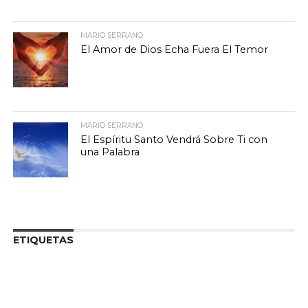
MARIO SERRANO
El Amor de Dios Echa Fuera El Temor
MARIO SERRANO
El Espíritu Santo Vendrá Sobre Ti con
una Palabra
ETIQUETAS
Aliento y Esperanza
Adoración Cristiana
Amanecer con Dios
Biblia
Apocalipsis y profecía
biblia
destacado
En Audio
Destacado Biblia
Biblia Hablada
Devocionales
Esteban
Hablada