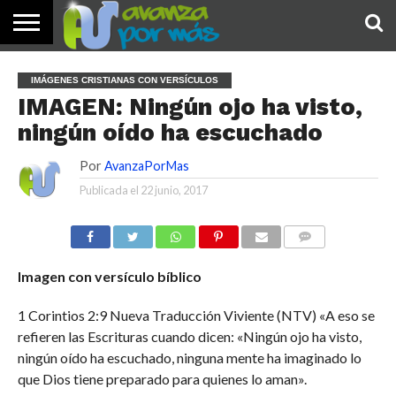
INICIO
PALABRA
DEVOCIONALES
NOTICIAS
TESTIMONIOS
ORACIONES
SOBRE
IMÁGENES
IMÁGENES CRISTIANAS CON VERSÍCULOS
DE HOY
NOSOTROS
IMAGEN: Ningún ojo ha visto,
ningún oído ha escuchado
Por
AvanzaPorMas
Publicada el
22 junio, 2017
COMENTARIOS
Imagen con versículo bíblico
1 Corintios 2:9 Nueva Traducción Viviente (NTV) «A eso se
refieren las Escrituras cuando dicen: «Ningún ojo ha visto,
ningún oído ha escuchado, ninguna mente ha imaginado lo
que Dios tiene preparado para quienes lo aman».