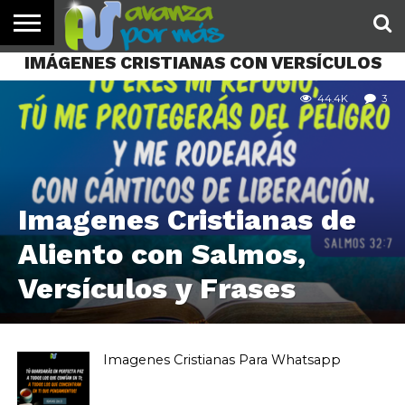
IMÁGENES CRISTIANAS CON VERSÍCULOS
INICIO
PALABRA
DEVOCIONALES
NOTICIAS
TESTIMONIOS
ORACIONES
SOBRE
IMÁGENES
DE HOY
NOSOTROS
44.4K
3
Imagenes Cristianas de
Aliento con Salmos,
Versículos y Frases
Imagenes Cristianas Para Whatsapp