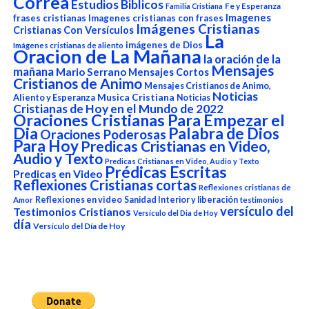
Correa
Estudios Biblicos
Fe y Esperanza
Familia Cristiana
Imagenes
frases cristianas
Imagenes cristianas con frases
Imágenes Cristianas
Cristianas Con Versículos
La
imágenes de Dios
Imágenes cristianas de aliento
Oracion de La Mañana
la oración de la
Mensajes
mañana
Mario Serrano
Mensajes Cortos
Cristianos de Animo
Mensajes Cristianos de Animo,
Noticias
Aliento y Esperanza
Musica Cristiana
Noticias
Cristianas de Hoy en el Mundo de 2022
Oraciones Cristianas Para Empezar el
Dia
Palabra de Dios
Oraciones Poderosas
Para Hoy
Predicas Cristianas en Video,
Audio y Texto
Predicas Cristianas en Video, Audio y Texto
Prédicas Escritas
Predicas en Video
Reflexiones Cristianas cortas
Reflexiones cristianas de
Reflexiones en video
Sanidad Interior y liberación
Amor
testimonios
versículo del
Testimonios Cristianos
Versículo del Dia de Hoy
día
Versículo del Día de Hoy