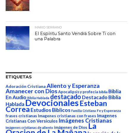
MARIO SERRANO
El Espíritu Santo Vendrá Sobre Ti con
una Palabra
ETIQUETAS
Aliento y Esperanza
Adoración Cristiana
Amanecer con Dios
Biblia
Apocalipsis y profecía
biblia
destacado
En Audio
Destacado Biblia
Biblia Hablada
Devocionales
Esteban
Hablada
Correa
Estudios Biblicos
Fe y Esperanza
Familia Cristiana
Imagenes
frases cristianas
Imagenes cristianas con frases
Imágenes Cristianas
Cristianas Con Versículos
La
imágenes de Dios
Imágenes cristianas de aliento
Oracion de La Mañana