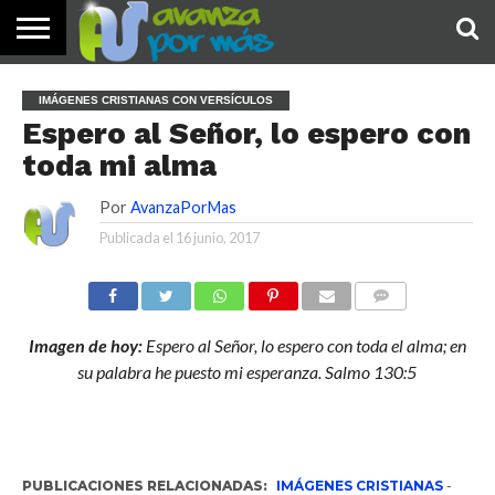
INICIO
PALABRA
DEVOCIONALES
NOTICIAS
TESTIMONIOS
ORACIONES
SOBRE
IMÁGENES
IMÁGENES CRISTIANAS CON VERSÍCULOS
DE HOY
NOSOTROS
Espero al Señor, lo espero con
toda mi alma
Por
AvanzaPorMas
Publicada el
16 junio, 2017
COMENTARIOS
Imagen de hoy:
Espero al Señor, lo espero con toda el alma; en
su palabra he puesto mi esperanza. Salmo 130:5
PUBLICACIONES RELACIONADAS:
IMÁGENES CRISTIANAS
-