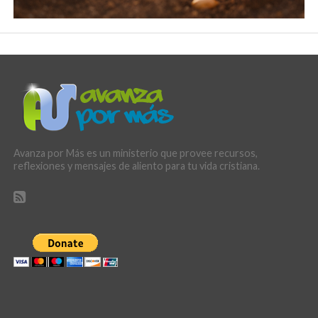
Avanza por Más es un ministerio que provee recursos,
reflexiones y mensajes de aliento para tu vida cristiana.