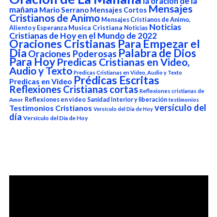
la oración de la
Mensajes
mañana
Mario Serrano
Mensajes Cortos
Cristianos de Animo
Mensajes Cristianos de Animo,
Noticias
Aliento y Esperanza
Musica Cristiana
Noticias
Cristianas de Hoy en el Mundo de 2022
Oraciones Cristianas Para Empezar el
Dia
Palabra de Dios
Oraciones Poderosas
Para Hoy
Predicas Cristianas en Video,
Audio y Texto
Predicas Cristianas en Video, Audio y Texto
Prédicas Escritas
Predicas en Video
Reflexiones Cristianas cortas
Reflexiones cristianas de
Reflexiones en video
Sanidad Interior y liberación
Amor
testimonios
versículo del
Testimonios Cristianos
Versículo del Dia de Hoy
día
Versículo del Día de Hoy
Reproductor
de
vídeo