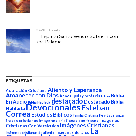
MARIO SERRANO
El Espíritu Santo Vendrá Sobre Ti con
una Palabra
ETIQUETAS
Aliento y Esperanza
Adoración Cristiana
Amanecer con Dios
Biblia
Apocalipsis y profecía
biblia
destacado
En Audio
Destacado Biblia
Biblia Hablada
Devocionales
Esteban
Hablada
Correa
Estudios Biblicos
Fe y Esperanza
Familia Cristiana
Imagenes
frases cristianas
Imagenes cristianas con frases
Imágenes Cristianas
Cristianas Con Versículos
La
imágenes de Dios
Imágenes cristianas de aliento