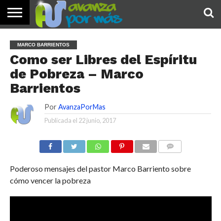
INICIO
PALABRA
DEVOCIONALES
NOTICIAS
TESTIMONIOS
ORACIONES
SOBRE
IMÁGENES
MARCO BARRIENTOS
DE HOY
NOSOTROS
Como ser Libres del Espíritu
de Pobreza – Marco
Barrientos
Por
AvanzaPorMas
Publicada el
22 junio, 2017
COMENTARIOS
Poderoso mensajes del pastor Marco Barriento sobre
cómo vencer la pobreza