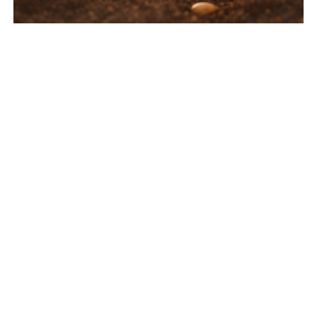
Avanza por Más es un ministerio que provee recursos,
reflexiones y mensajes de aliento para tu vida cristiana.