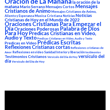
Oracion de La Mañana
la oración de la
Mensajes
mañana
Mario Serrano
Mensajes Cortos
Cristianos de Animo
Mensajes Cristianos de Animo,
Noticias
Aliento y Esperanza
Musica Cristiana
Noticias
Cristianas de Hoy en el Mundo de 2022
Oraciones Cristianas Para Empezar el
Dia
Palabra de Dios
Oraciones Poderosas
Para Hoy
Predicas Cristianas en Video,
Audio y Texto
Predicas Cristianas en Video, Audio y Texto
Prédicas Escritas
Predicas en Video
Reflexiones Cristianas cortas
Reflexiones cristianas de
Reflexiones en video
Sanidad Interior y liberación
Amor
testimonios
versículo del
Testimonios Cristianos
Versículo del Dia de Hoy
día
Versículo del Día de Hoy
Reproductor
de
vídeo