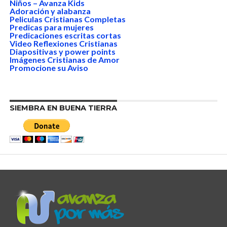
Niños – Avanza Kids
Adoración y alabanza
Peliculas Cristianas Completas
Predicas para mujeres
Predicaciones escritas cortas
Video Reflexiones Cristianas
Diapositivas y power points
Imágenes Cristianas de Amor
Promocione su Aviso
SIEMBRA EN BUENA TIERRA