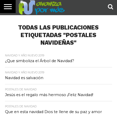
INICIO
PALABRA
DEVOCIONALES
NOTICIAS
TESTIMONIOS
ORACIONES
SOBRE
IMÁGENES
DE HOY
NOSOTROS
TODAS LAS PUBLICACIONES
ETIQUETADAS "POSTALES
NAVIDEÑAS"
NAVIDAD Y AÑO NUEVO 2019
¿Que simboliza el Árbol de Navidad?
NAVIDAD Y AÑO NUEVO 2019
Navidad es salvación
POSTALES DE NAVIDAD
Jesús es el regalo más hermoso ¡Feliz Navidad!
POSTALES DE NAVIDAD
Que en esta navidad Dios te llene de su paz y amor