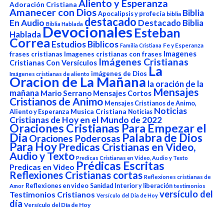
Aliento y Esperanza
Adoración Cristiana
Amanecer con Dios
Biblia
Apocalipsis y profecía
biblia
destacado
En Audio
Destacado Biblia
Biblia Hablada
Devocionales
Esteban
Hablada
Correa
Estudios Biblicos
Fe y Esperanza
Familia Cristiana
Imagenes
frases cristianas
Imagenes cristianas con frases
Imágenes Cristianas
Cristianas Con Versículos
La
imágenes de Dios
Imágenes cristianas de aliento
Oracion de La Mañana
la oración de la
Mensajes
mañana
Mario Serrano
Mensajes Cortos
Cristianos de Animo
Mensajes Cristianos de Animo,
Noticias
Aliento y Esperanza
Musica Cristiana
Noticias
Cristianas de Hoy en el Mundo de 2022
Oraciones Cristianas Para Empezar el
Dia
Palabra de Dios
Oraciones Poderosas
Para Hoy
Predicas Cristianas en Video,
Audio y Texto
Predicas Cristianas en Video, Audio y Texto
Prédicas Escritas
Predicas en Video
Reflexiones Cristianas cortas
Reflexiones cristianas de
Reflexiones en video
Sanidad Interior y liberación
Amor
testimonios
versículo del
Testimonios Cristianos
Versículo del Dia de Hoy
día
Versículo del Día de Hoy