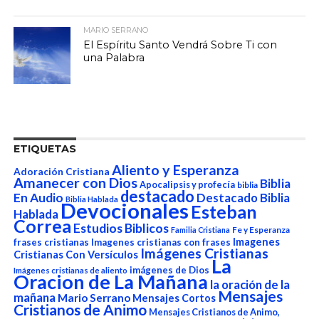
MARIO SERRANO
El Espíritu Santo Vendrá Sobre Ti con
una Palabra
ETIQUETAS
Aliento y Esperanza
Adoración Cristiana
Amanecer con Dios
Biblia
Apocalipsis y profecía
biblia
destacado
En Audio
Destacado Biblia
Biblia Hablada
Devocionales
Esteban
Hablada
Correa
Estudios Biblicos
Fe y Esperanza
Familia Cristiana
Imagenes
frases cristianas
Imagenes cristianas con frases
Imágenes Cristianas
Cristianas Con Versículos
La
imágenes de Dios
Imágenes cristianas de aliento
Oracion de La Mañana
la oración de la
Mensajes
mañana
Mario Serrano
Mensajes Cortos
Cristianos de Animo
Mensajes Cristianos de Animo,