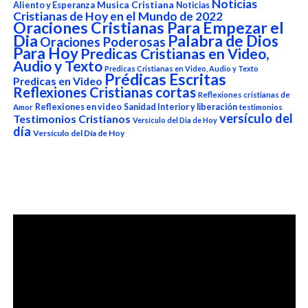
Noticias
Aliento y Esperanza
Musica Cristiana
Noticias
Cristianas de Hoy en el Mundo de 2022
Oraciones Cristianas Para Empezar el
Dia
Palabra de Dios
Oraciones Poderosas
Para Hoy
Predicas Cristianas en Video,
Audio y Texto
Predicas Cristianas en Video, Audio y Texto
Prédicas Escritas
Predicas en Video
Reflexiones Cristianas cortas
Reflexiones cristianas de
Reflexiones en video
Sanidad Interior y liberación
Amor
testimonios
versículo del
Testimonios Cristianos
Versículo del Dia de Hoy
día
Versículo del Día de Hoy
Reproductor
de
vídeo