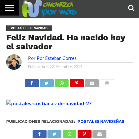
INICIO
PALABRA
DEVOCIONALES
NOTICIAS
TESTIMONIOS
ORACIONES
SOBRE
IMÁGENES
POSTALES DE NAVIDAD
DE HOY
NOSOTROS
Feliz Navidad. Ha nacido hoy
el salvador
Por
Por Esteban Correa
Publicada el
22 diciembre, 2014
COMENTARIOS
PUBLICACIONES RELACIONADAS:
POSTALES NAVIDEÑAS