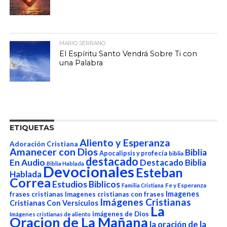
MARIO SERRANO
El Espíritu Santo Vendrá Sobre Ti con
una Palabra
ETIQUETAS
Aliento y Esperanza
Adoración Cristiana
Amanecer con Dios
Biblia
Apocalipsis y profecía
biblia
destacado
En Audio
Destacado Biblia
Biblia Hablada
Devocionales
Esteban
Hablada
Correa
Estudios Biblicos
Fe y Esperanza
Familia Cristiana
Imagenes
frases cristianas
Imagenes cristianas con frases
Imágenes Cristianas
Cristianas Con Versículos
La
imágenes de Dios
Imágenes cristianas de aliento
Oracion de La Mañana
la oración de la