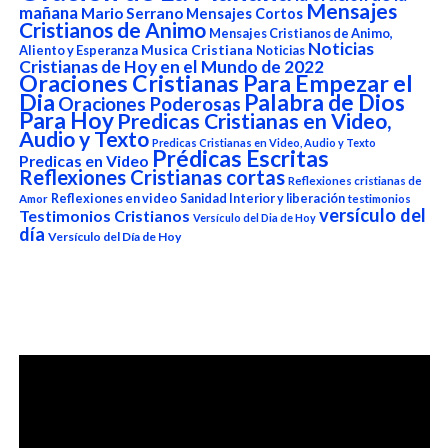
Mensajes
mañana
Mario Serrano
Mensajes Cortos
Cristianos de Animo
Mensajes Cristianos de Animo,
Noticias
Aliento y Esperanza
Musica Cristiana
Noticias
Cristianas de Hoy en el Mundo de 2022
Oraciones Cristianas Para Empezar el
Dia
Palabra de Dios
Oraciones Poderosas
Para Hoy
Predicas Cristianas en Video,
Audio y Texto
Predicas Cristianas en Video, Audio y Texto
Prédicas Escritas
Predicas en Video
Reflexiones Cristianas cortas
Reflexiones cristianas de
Reflexiones en video
Sanidad Interior y liberación
Amor
testimonios
versículo del
Testimonios Cristianos
Versículo del Dia de Hoy
día
Versículo del Día de Hoy
Reproductor
de
vídeo