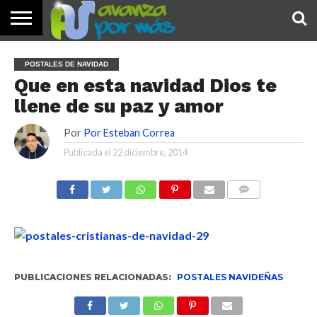
INICIO
PALABRA
DEVOCIONALES
NOTICIAS
TESTIMONIOS
ORACIONES
SOBRE
IMÁGENES
POSTALES DE NAVIDAD
DE HOY
NOSOTROS
Que en esta navidad Dios te
llene de su paz y amor
Por
Por Esteban Correa
Publicada el
22 diciembre, 2014
COMENTARIOS
PUBLICACIONES RELACIONADAS:
POSTALES NAVIDEÑAS