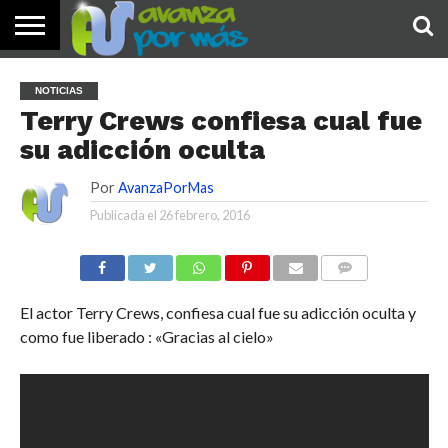
INICIO
PALABRA
DEVOCIONALES
NOTICIAS
TESTIMONIOS
ORACIONES
SOBRE
IMÁGENES
NOTICIAS
DE HOY
NOSOTROS
Terry Crews confiesa cual fue
su adicción oculta
Por
AvanzaPorMas
Publicada el
26 febrero, 2016
COMENTARIOS
El actor Terry Crews, confiesa cual fue su adicción oculta y
como fue liberado : «Gracias al cielo»