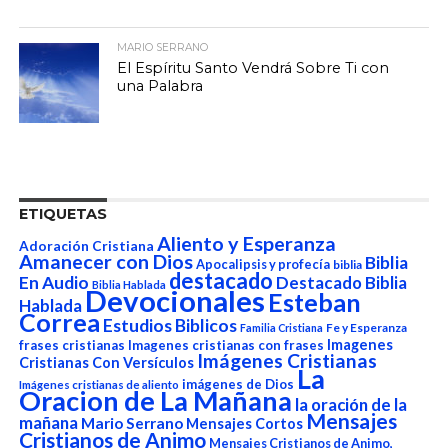
MARIO SERRANO
El Espíritu Santo Vendrá Sobre Ti con
una Palabra
ETIQUETAS
Aliento y Esperanza
Adoración Cristiana
Amanecer con Dios
Biblia
Apocalipsis y profecía
biblia
destacado
En Audio
Destacado Biblia
Biblia Hablada
Devocionales
Esteban
Hablada
Correa
Estudios Biblicos
Fe y Esperanza
Familia Cristiana
Imagenes
frases cristianas
Imagenes cristianas con frases
Imágenes Cristianas
Cristianas Con Versículos
La
imágenes de Dios
Imágenes cristianas de aliento
Oracion de La Mañana
la oración de la
Mensajes
mañana
Mario Serrano
Mensajes Cortos
Cristianos de Animo
Mensajes Cristianos de Animo,