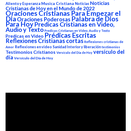
Noticias
Aliento y Esperanza
Musica Cristiana
Noticias
Cristianas de Hoy en el Mundo de 2022
Oraciones Cristianas Para Empezar el
Dia
Palabra de Dios
Oraciones Poderosas
Para Hoy
Predicas Cristianas en Video,
Audio y Texto
Predicas Cristianas en Video, Audio y Texto
Prédicas Escritas
Predicas en Video
Reflexiones Cristianas cortas
Reflexiones cristianas de
Reflexiones en video
Sanidad Interior y liberación
Amor
testimonios
versículo del
Testimonios Cristianos
Versículo del Dia de Hoy
día
Versículo del Día de Hoy
Reproductor
de
vídeo