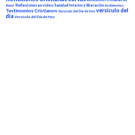
Reflexiones en video
Sanidad Interior y liberación
Amor
testimonios
versículo del
Testimonios Cristianos
Versículo del Dia de Hoy
día
Versículo del Día de Hoy
Reproductor
de
vídeo
00:00
08:18