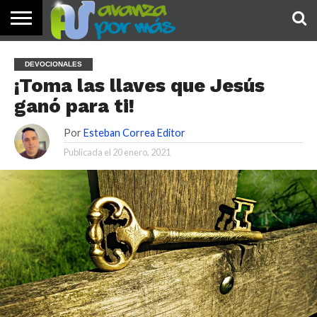
INICIO
PALABRA
DEVOCIONALES
NOTICIAS
TESTIMONIOS
ORACIONES
SOBRE
IMÁGENES
DEVOCIONALES
DE HOY
NOSOTROS
¡Toma las llaves que Jesús
ganó para ti!
Por
Esteban Correa Editor
Publicada el
20 enero, 2021