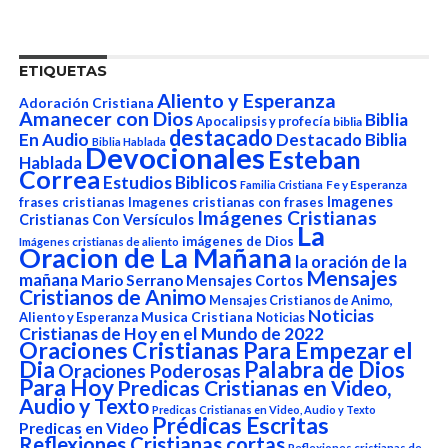
ETIQUETAS
Aliento y Esperanza
Adoración Cristiana
Amanecer con Dios
Biblia
Apocalipsis y profecía
biblia
destacado
En Audio
Destacado Biblia
Biblia Hablada
Devocionales
Esteban
Hablada
Correa
Estudios Biblicos
Fe y Esperanza
Familia Cristiana
Imagenes
frases cristianas
Imagenes cristianas con frases
Imágenes Cristianas
Cristianas Con Versículos
La
imágenes de Dios
Imágenes cristianas de aliento
Oracion de La Mañana
la oración de la
Mensajes
mañana
Mario Serrano
Mensajes Cortos
Cristianos de Animo
Mensajes Cristianos de Animo,
Noticias
Aliento y Esperanza
Musica Cristiana
Noticias
Cristianas de Hoy en el Mundo de 2022
Oraciones Cristianas Para Empezar el
Dia
Palabra de Dios
Oraciones Poderosas
Para Hoy
Predicas Cristianas en Video,
Audio y Texto
Predicas Cristianas en Video, Audio y Texto
Prédicas Escritas
Predicas en Video
Reflexiones Cristianas cortas
Reflexiones cristianas de