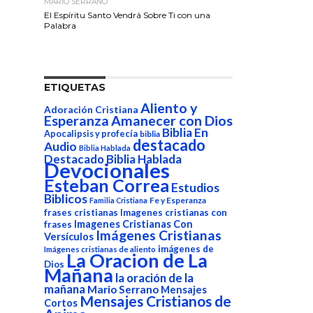
MARIO SERRANO
El Espíritu Santo Vendrá Sobre Ti con una
Palabra
ETIQUETAS
Aliento y
Adoración Cristiana
Esperanza
Amanecer con Dios
Biblia En
Apocalipsis y profecía
biblia
destacado
Audio
Biblia Hablada
Destacado Biblia Hablada
Devocionales
Esteban Correa
Estudios
Biblicos
Fe y Esperanza
Familia Cristiana
frases cristianas
Imagenes cristianas con
Imagenes Cristianas Con
frases
Imágenes Cristianas
Versículos
imágenes de
Imágenes cristianas de aliento
La Oracion de La
Dios
Mañana
la oración de la
mañana
Mario Serrano
Mensajes
Mensajes Cristianos de
Cortos