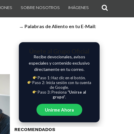
IONES
SOBRE NOSOTROS
IMÁGENES
→ Palabras de Aliento en tu E-Mail:
Únete al Grupo Oficial
Recibe devocionales, avisos
especiales y contenido exclusivo
directamente en tu correo.
Paso 1: Haz clic en el botón.
Paso 2: Inicia sesión con tu cuenta
de Google.
Paso 3: Presiona
“Unirse al
grupo”
.
Unirme Ahora
RECOMENDADOS