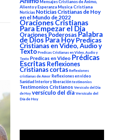
Animo
Mensajes Cristianos de Animo,
Aliento y Esperanza
Musica Cristiana
Noticias Cristianas de Hoy
Noticias
en el Mundo de 2022
Oraciones Cristianas
Para Empezar el Dia
Palabra
Oraciones Poderosas
de Dios Para Hoy
Predicas
Cristianas en Video, Audio y
Texto
Predicas Cristianas en Video, Audio y
Prédicas
Predicas en Video
Texto
Escritas
Reflexiones
Cristianas cortas
Reflexiones
Reflexiones en video
cristianas de Amor
Sanidad Interior y liberación
testimonios
Testimonios Cristianos
Versículo del Dia
versículo del día
Versículo del
de Hoy
Día de Hoy
Reproductor
de