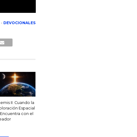
-
DEVOCIONALES
temis II: Cuando la
ploración Espacial
 Encuentra con el
eador