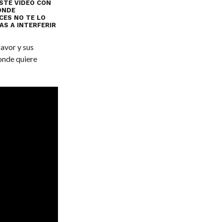
STE VIDEO CON
DONDE
CES NO TE LO
AS A INTERFERIR
avor y sus
donde quiere