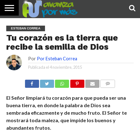
INICIO
PALABRA
DEVOCIONALES
NOTICIAS
TESTIMONIOS
ORACIONES
SOBRE
IMÁGENES
ESTEBAN CORREA
DE HOY
NOSOTROS
Tu corazón es la tierra que
recibe la semilla de Dios
Por
Por Esteban Correa
Publicada el
4 noviembre, 2015
COMENTARIOS
El Señor limpiará tu corazón para que pueda ser una
buena tierra, en donde la palabra de Dios sea
sembrada eficazmente y de mucho fruto. El Señor te
mostrará toda maleza, que impide los buenos y
abundantes frutos.