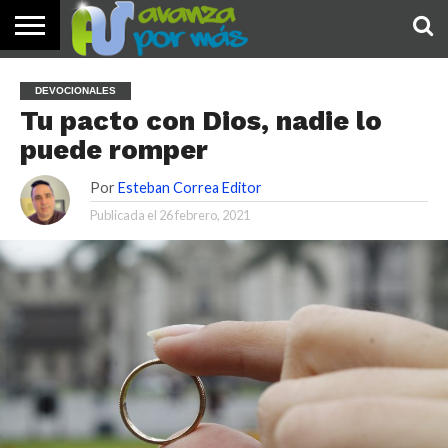
INICIO
PALABRA
DEVOCIONALES
NOTICIAS
TESTIMONIOS
ORACIONES
SOBRE
IMÁGENES
DEVOCIONALES
DE HOY
NOSOTROS
Tu pacto con Dios, nadie lo
puede romper
Por
Esteban Correa Editor
Publicada el
26 febrero, 2021