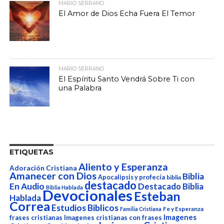
MARIO SERRANO
El Amor de Dios Echa Fuera El Temor
MARIO SERRANO
El Espíritu Santo Vendrá Sobre Ti con
una Palabra
ETIQUETAS
Aliento y Esperanza
Adoración Cristiana
Amanecer con Dios
Biblia
Apocalipsis y profecía
biblia
destacado
En Audio
Destacado Biblia
Biblia Hablada
Devocionales
Esteban
Hablada
Correa
Estudios Biblicos
Fe y Esperanza
Familia Cristiana
Imagenes
frases cristianas
Imagenes cristianas con frases