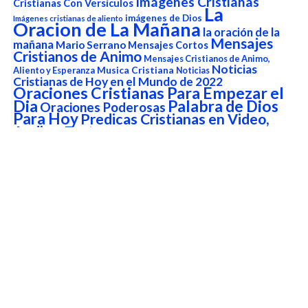
Imágenes Cristianas
Cristianas Con Versículos
La
imágenes de Dios
Imágenes cristianas de aliento
Oracion de La Mañana
la oración de la
Mensajes
mañana
Mario Serrano
Mensajes Cortos
Cristianos de Animo
Mensajes Cristianos de Animo,
Noticias
Aliento y Esperanza
Musica Cristiana
Noticias
Cristianas de Hoy en el Mundo de 2022
Oraciones Cristianas Para Empezar el
Dia
Palabra de Dios
Oraciones Poderosas
Para Hoy
Predicas Cristianas en Video,
Audio y Texto
Predicas Cristianas en Video, Audio y Texto
Prédicas Escritas
Predicas en Video
Reflexiones Cristianas cortas
Reflexiones cristianas de
Reflexiones en video
Sanidad Interior y liberación
Amor
testimonios
versículo del
Testimonios Cristianos
Versículo del Dia de Hoy
día
Versículo del Día de Hoy
Reproductor
de
vídeo